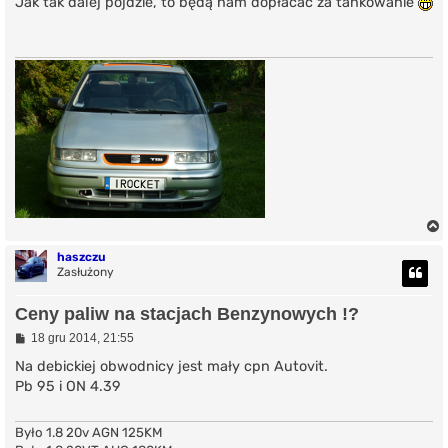
s
Jak tak dalej pójdzie, to będą nam dopłacać za tankowanie
t
haszczu
Zasłużony
r
Ceny paliw na stacjach Benzynowych !?
P
18 gru 2014, 21:55
o
s
Na debickiej obwodnicy jest mały cpn Autovit.
t
Pb 95 i ON 4.39
Było 1.8 20v AGN 125KM