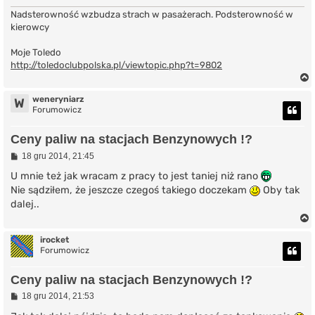
Nadsterowność wzbudza strach w pasażerach. Podsterowność w
kierowcy
Moje Toledo
http://toledoclubpolska.pl/viewtopic.php?t=9802
weneryniarz
W
Forumowicz
r
Ceny paliw na stacjach Benzynowych !?
P
18 gru 2014, 21:45
o
s
U mnie też jak wracam z pracy to jest taniej niż rano
t
Nie sądziłem, że jeszcze czegoś takiego doczekam
Oby tak
dalej..
irocket
Forumowicz
r
Ceny paliw na stacjach Benzynowych !?
P
18 gru 2014, 21:53
o