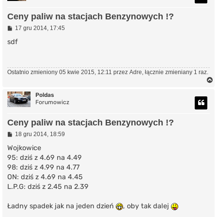
r
Ceny paliw na stacjach Benzynowych !?
P
17 gru 2014, 17:45
o
s
sdf
t
Ostatnio zmieniony 05 kwie 2015, 12:11 przez
Adre
, łącznie zmieniany 1 raz.
Poldas
Forumowicz
r
Ceny paliw na stacjach Benzynowych !?
P
18 gru 2014, 18:59
o
s
Wojkowice
t
95: dziś z 4.69 na 4.49
98: dziś z 4.99 na 4.77
ON: dziś z 4.69 na 4.45
L.P.G: dziś z 2.45 na 2.39
Ładny spadek jak na jeden dzień
, oby tak dalej