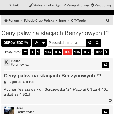
FAQ
Wybierz kolor
Zarejestruj się
Zaloguj się
S
Forum
Toledo Club Polska
Inne
Off-Topic
z
Ceny paliw na stacjach Benzynowych !?
u
Szukaj
Wyszuki
k
ODPOWIEDZ
a
1
103
104
105
106
107
109
Posty: 1090
Strona
Poprzednia
105
…
z
109
…
Na
j
kielich
K
Forumowicz
Ceny paliw na stacjach Benzynowych !?
P
17 gru 2014, 00:20
o
s
Auchan Warszawa - ul. Górczewska 124 Wczoraj ON za 4.40zł
t
a dziś za 4.32zł
Adre
Forumowicz