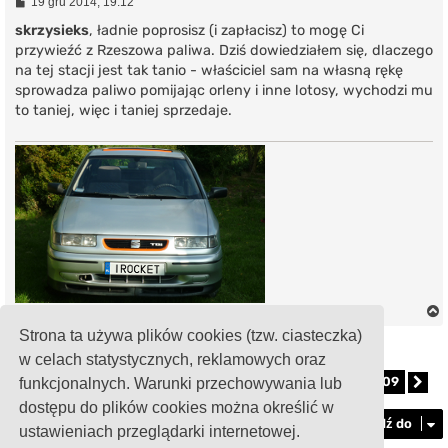
P
19 gru 2014, 19:12
o
s
skrzysieks
, ładnie poprosisz (i zapłacisz) to mogę Ci
t
przywieźć z Rzeszowa paliwa. Dziś dowiedziałem się, dlaczego
na tej stacji jest tak tanio - właściciel sam na własną rękę
sprowadza paliwo pomijając orleny i inne lotosy, wychodzi mu
to taniej, więc i taniej sprzedaje.
Strona ta używa plików cookies (tzw. ciasteczka)
ODPOWIEDZ
w celach statystycznych, reklamowych oraz
1
103
104
105
106
107
109
funkcjonalnych. Warunki przechowywania lub
Posty: 1090
Strona
Poprzednia
105
…
z
109
…
Na
r
dostępu do plików cookies można określić w
Przejdź do
ustawieniach przeglądarki internetowej.