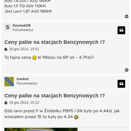
Było 1.8 20VT AUQ 180KM
Było 1.9 TDI ASV 110KM
Jest Leon 1.8T AUQ 180KM
Szymek08
S
Forumowicz
r
Ceny paliw na stacjach Benzynowych !?
P
19 gru 2014, 10:51
o
s
To fajna cena
W Miliczu na BP on - 4.79zł/l
t
irocket
Forumowicz
r
Ceny paliw na stacjach Benzynowych !?
P
19 gru 2014, 15:12
o
s
Dziś rano przed 9 w Źródełku PB95 i ON były po 4,44zł, jak
t
wracałem przed 15 to były po 4,34