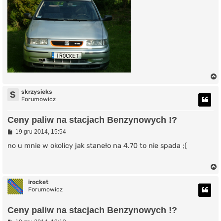
skrzysieks
S
Forumowicz
r
Ceny paliw na stacjach Benzynowych !?
P
19 gru 2014, 15:54
o
s
no u mnie w okolicy jak staneło na 4.70 to nie spada ;(
t
irocket
Forumowicz
r
Ceny paliw na stacjach Benzynowych !?