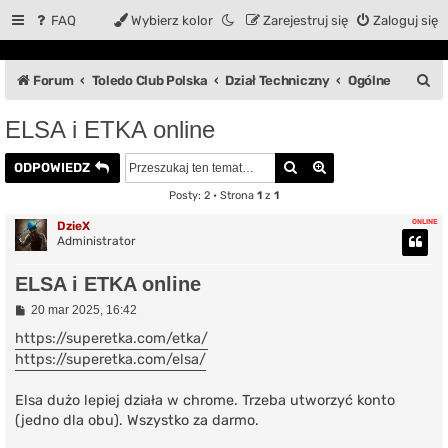
FAQ
Wybierz kolor
Zarejestruj się
Zaloguj się
S
Forum
Toledo Club Polska
Dział Techniczny
Ogólne
z
ELSA i ETKA online
u
Szukaj
Wyszukiwanie za
k
ODPOWIEDZ
a
Posty: 2 • Strona
1
z
1
ONLINE
j
DzieX
Administrator
ELSA i ETKA online
P
20 mar 2025, 16:42
o
s
https://superetka.com/etka/
t
https://superetka.com/elsa/
Elsa dużo lepiej działa w chrome. Trzeba utworzyć konto
(jedno dla obu). Wszystko za darmo.