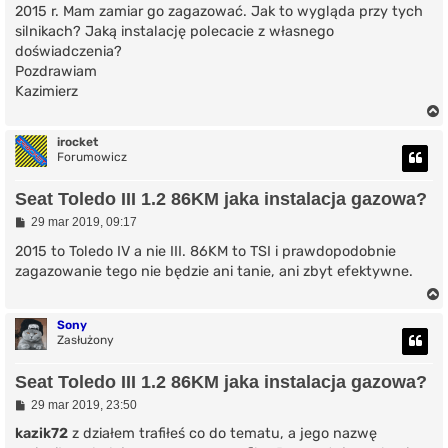
2015 r. Mam zamiar go zagazować. Jak to wygląda przy tych
silnikach? Jaką instalację polecacie z własnego
doświadczenia?
Pozdrawiam
Kazimierz
irocket
Forumowicz
r
Seat Toledo III 1.2 86KM jaka instalacja gazowa?
P
29 mar 2019, 09:17
o
s
2015 to Toledo IV a nie III. 86KM to TSI i prawdopodobnie
t
zagazowanie tego nie będzie ani tanie, ani zbyt efektywne.
Sony
Zasłużony
r
Seat Toledo III 1.2 86KM jaka instalacja gazowa?
P
29 mar 2019, 23:50
o
s
kazik72
z działem trafiłeś co do tematu, a jego nazwę
t