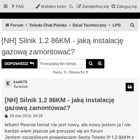
FAQ
Wybierz kolor
Zarejestruj się
Zaloguj się
S
Forum
Toledo Club Polska
Dział Techniczny
LPG
z
[NH] Silnik 1.2 86KM - jaką instalację
u
gazową zamontować?
k
a
Szukaj
Wyszukiwanie za
ODPOWIEDZ
j
Posty: 3 • Strona
1
z
1
kazik72
K
Świeżak
[NH] Silnik 1.2 86KM - jaką instalację
gazową zamontować?
P
29 mar 2019, 08:26
o
s
Witam! Pewnie temat nie jest nowy, ale nowy jestem ja i nie
t
bardzo wiem jeszcze jak poruszać się po forum
Jestem szczęśliwym posiadaczem Seata Toledo III 1.2 86KM z