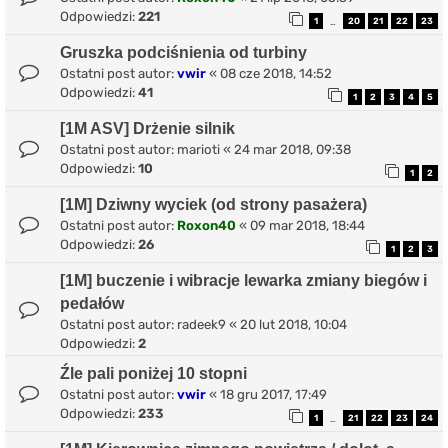
Odpowiedzi:
221
1
20
21
22
23
…
Gruszka podciśnienia od turbiny
Ostatni post autor:
vwir
«
08 cze 2018, 14:52
Odpowiedzi:
41
1
2
3
4
5
[1M ASV] Drżenie silnik
Ostatni post autor:
marioti
«
24 mar 2018, 09:38
Odpowiedzi:
10
1
2
[1M] Dziwny wyciek (od strony pasażera)
Ostatni post autor:
Roxon40
«
09 mar 2018, 18:44
Odpowiedzi:
26
1
2
3
[1M] buczenie i wibracje lewarka zmiany biegów i
pedałów
Ostatni post autor:
radeek9
«
20 lut 2018, 10:04
Odpowiedzi:
2
Źle pali poniżej 10 stopni
Ostatni post autor:
vwir
«
18 gru 2017, 17:49
Odpowiedzi:
233
1
21
22
23
24
…