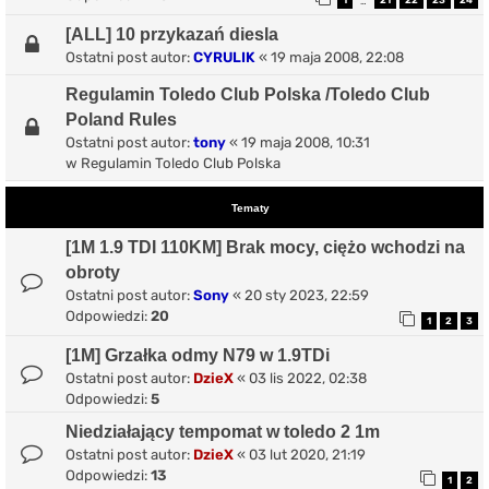
1
21
22
23
24
…
[ALL] 10 przykazań diesla
Ostatni post autor:
CYRULIK
«
19 maja 2008, 22:08
Regulamin Toledo Club Polska /Toledo Club
Poland Rules
Ostatni post autor:
tony
«
19 maja 2008, 10:31
w
Regulamin Toledo Club Polska
Tematy
[1M 1.9 TDI 110KM] Brak mocy, ciężo wchodzi na
obroty
Ostatni post autor:
Sony
«
20 sty 2023, 22:59
Odpowiedzi:
20
1
2
3
[1M] Grzałka odmy N79 w 1.9TDi
Ostatni post autor:
DzieX
«
03 lis 2022, 02:38
Odpowiedzi:
5
Niedziałający tempomat w toledo 2 1m
Ostatni post autor:
DzieX
«
03 lut 2020, 21:19
Odpowiedzi:
13
1
2