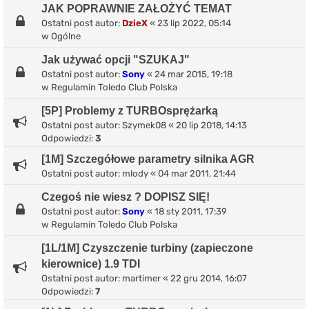
JAK POPRAWNIE ZAŁOŻYĆ TEMAT
Ostatni post autor:
DzieX
«
23 lip 2022, 05:14
w
Ogólne
Jak używać opcji "SZUKAJ"
Ostatni post autor:
Sony
«
24 mar 2015, 19:18
w
Regulamin Toledo Club Polska
[5P] Problemy z TURBOsprężarką
Ostatni post autor:
Szymek08
«
20 lip 2018, 14:13
Odpowiedzi:
3
[1M] Szczegółowe parametry silnika AGR
Ostatni post autor:
mlody
«
04 mar 2011, 21:44
Czegoś nie wiesz ? DOPISZ SIĘ!
Ostatni post autor:
Sony
«
18 sty 2011, 17:39
w
Regulamin Toledo Club Polska
[1L/1M] Czyszczenie turbiny (zapieczone
kierownice) 1.9 TDI
Ostatni post autor:
martimer
«
22 gru 2014, 16:07
Odpowiedzi:
7