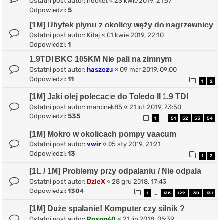
Ostatni post autor:
irocket
«
23 kwie 2019, 21:57
Odpowiedzi:
5
[1M] Ubytek płynu z okolicy węży do nagrzewnicy
Ostatni post autor:
Kitaj
«
01 kwie 2019, 22:10
Odpowiedzi:
1
1.9TDI BKC 105KM Nie pali na zimnym
Ostatni post autor:
haszczu
«
09 mar 2019, 09:00
Odpowiedzi:
11
1
2
[1M] Jaki olej polecacie do Toledo II 1.9 TDI
Ostatni post autor:
marcinek85
«
21 lut 2019, 23:50
Odpowiedzi:
535
1
51
52
53
54
…
[1M] Mokro w okolicach pompy vaacum
Ostatni post autor:
vwir
«
05 sty 2019, 21:21
Odpowiedzi:
13
1
2
[1L / 1M] Problemy przy odpalaniu / Nie odpala
Ostatni post autor:
DzieX
«
28 gru 2018, 17:43
Odpowiedzi:
1304
1
128
129
130
131
…
[1M] Duże spalanie! Komputer czy silnik ?
Ostatni post autor:
Roxon40
«
21 lip 2018, 05:39