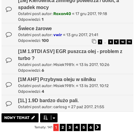
[1M] Kierownica zimnego powietrza / dolot, a
spadek mocy
Ostatni post autor:
Roxon40
«
17 gru 2017, 19:18
Odpowiedzi:
1
Świece żarowe
Ostatni post autor:
vwir
«
13 gru 2017, 21:41
Odpowiedzi:
100
1
8
9
10
11
…
[1M 1.9TDI ASV] EGR puszcza olej - problem z
turbo ?
Ostatni post autor:
Misiek1981r.
«
13 lis 2017, 10:26
Odpowiedzi:
6
[1M AHF] Przybywa oleju w silniku
Ostatni post autor:
Misiek1981r.
«
13 lis 2017, 10:12
Odpowiedzi:
4
[1L] 1.9D bardzo dużo pali.
Ostatni post autor:
carlosg
«
27 paź 2017, 21:55
NOWY TEMAT
1
2
3
4
5
6
Tematy: 141
Następna