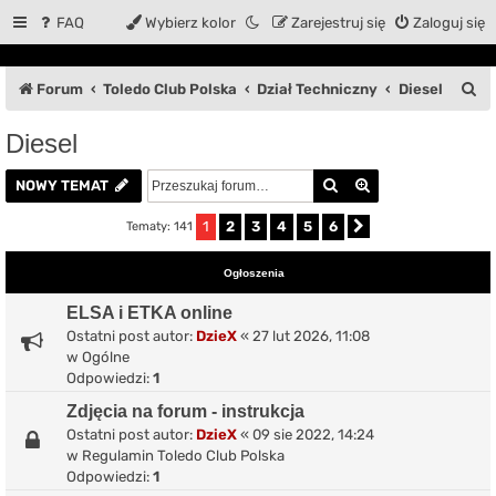
FAQ
Wybierz kolor
Zarejestruj się
Zaloguj się
S
Forum
Toledo Club Polska
Dział Techniczny
Diesel
z
Diesel
u
Szukaj
Wyszukiwanie z
k
NOWY TEMAT
a
1
2
3
4
5
6
Tematy: 141
Następna
j
Ogłoszenia
ELSA i ETKA online
Ostatni post autor:
DzieX
«
27 lut 2026, 11:08
w
Ogólne
Odpowiedzi:
1
Zdjęcia na forum - instrukcja
Ostatni post autor:
DzieX
«
09 sie 2022, 14:24
w
Regulamin Toledo Club Polska
Odpowiedzi:
1