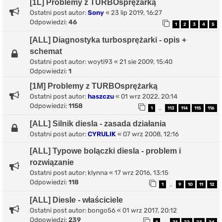
[1L] Problemy z TURBOsprężarką
Ostatni post autor:
Sony
«
23 lip 2019, 16:27
Odpowiedzi:
46
1
2
3
4
5
[ALL] Diagnostyka turbosprężarki - opis +
schemat
Ostatni post autor:
woyti93
«
21 sie 2009, 15:40
Odpowiedzi:
1
[1M] Problemy z TURBOsprężarką
Ostatni post autor:
haszczu
«
01 wrz 2022, 20:14
Odpowiedzi:
1158
1
113
114
115
116
…
[ALL] Silnik diesla - zasada działania
Ostatni post autor:
CYRULIK
«
07 wrz 2008, 12:16
[ALL] Typowe bolączki diesla - problem i
rozwiązanie
Ostatni post autor:
klynna
«
17 wrz 2016, 13:15
Odpowiedzi:
118
1
9
10
11
12
…
[ALL] Diesle - właściciele
Ostatni post autor:
bongo56
«
01 wrz 2017, 20:12
Odpowiedzi:
239