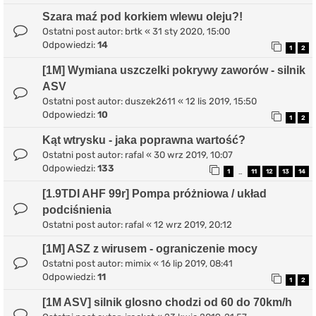
Szara maź pod korkiem wlewu oleju?!
Ostatni post autor:
brtk
«
31 sty 2020, 15:00
Odpowiedzi:
14
1
2
[1M] Wymiana uszczelki pokrywy zaworów - silnik
ASV
Ostatni post autor:
duszek2611
«
12 lis 2019, 15:50
Odpowiedzi:
10
1
2
Kąt wtrysku - jaka poprawna wartość?
Ostatni post autor:
rafal
«
30 wrz 2019, 10:07
Odpowiedzi:
133
1
11
12
13
14
…
[1.9TDI AHF 99r] Pompa próżniowa / układ
podciśnienia
Ostatni post autor:
rafal
«
12 wrz 2019, 20:12
[1M] ASZ z wirusem - ograniczenie mocy
Ostatni post autor:
mimix
«
16 lip 2019, 08:41
Odpowiedzi:
11
1
2
[1M ASV] silnik glosno chodzi od 60 do 70km/h