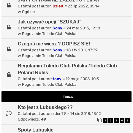
Ostatni post autor:
DzieX
«
23 lip 2022, 05:14
w
Ogólne
Jak używać opcji "SZUKAJ"
Ostatni post autor:
Sony
«
24 mar 2015, 19:18
w
Regulamin Toledo Club Polska
Czegoś nie wiesz ? DOPISZ SIĘ!
Ostatni post autor:
Sony
«
18 sty 2011, 17:39
w
Regulamin Toledo Club Polska
Regulamin Toledo Club Polska /Toledo Club
Poland Rules
Ostatni post autor:
tony
«
19 maja 2008, 10:31
w
Regulamin Toledo Club Polska
Tematy
Kto jest z Lubuskiego??
Ostatni post autor:
zden79
«
14 sie 2018, 13:12
Odpowiedzi:
49
1
2
3
4
5
Spoty Lubuskie