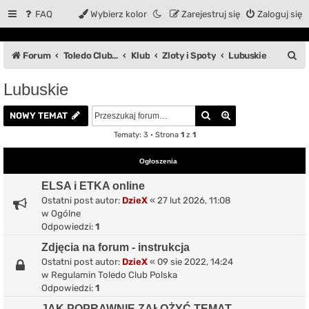
FAQ
Wybierz kolor
Zarejestruj się
Zaloguj się
S
Forum
Toledo Club Polska
Klub
Zloty i Spoty
Lubuskie
z
Lubuskie
u
Szukaj
Wyszukiwanie z
k
NOWY TEMAT
a
Tematy: 3 • Strona
1
z
1
j
Ogłoszenia
ELSA i ETKA online
Ostatni post autor:
DzieX
«
27 lut 2026, 11:08
w
Ogólne
Odpowiedzi:
1
Zdjęcia na forum - instrukcja
Ostatni post autor:
DzieX
«
09 sie 2022, 14:24
w
Regulamin Toledo Club Polska
Odpowiedzi:
1
JAK POPRAWNIE ZAŁOŻYĆ TEMAT