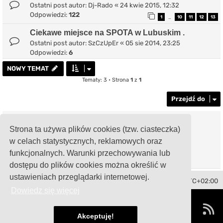
Ostatni post autor:
Dj-Rado
«
24 kwie 2015, 12:32
Odpowiedzi:
122
1
10
11
12
13
…
Ciekawe miejsce na SPOTA w Lubuskim .
Ostatni post autor:
SzCzUpEr
«
05 sie 2014, 23:25
Odpowiedzi:
6
NOWY TEMAT
Tematy: 3 • Strona
1
z
1
Przejdź do
TWOJE UPRAWNIENIA NA TYM FORUM
Strona ta używa plików cookies (tzw. ciasteczka)
Nie możesz
tworzyć nowych tematów
w celach statystycznych, reklamowych oraz
Nie możesz
odpowiadać w tematach
Nie możesz
zmieniać swoich postów
funkcjonalnych. Warunki przechowywania lub
Nie możesz
usuwać swoich postów
dostępu do plików cookies można określić w
ustawieniach przeglądarki internetowej.
Toledo Club Polska
Strefa czasowa
UTC+02:00
Dowiedz się więcej
Technologię dostarcza
phpBB
® Forum Software © phpBB Limited
Polski pakiet językowy dostarcza
phpBB.pl
damaïo ©
Mazeltof
|
cabot
Akceptuję!
Zasady ochrony danych osobowych
|
Regulamin