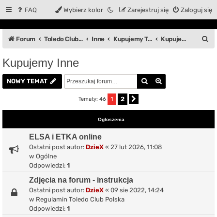
FAQ
Wybierz kolor
Zarejestruj się
Zaloguj się
S
Forum
Toledo Club Polska
Inne
Kupujemy Toledo
Kupujemy Inne
z
Kupujemy Inne
u
Szukaj
Wyszukiwanie z
k
NOWY TEMAT
a
1
2
Tematy: 46
Następna
j
Ogłoszenia
ELSA i ETKA online
Ostatni post autor:
DzieX
«
27 lut 2026, 11:08
w
Ogólne
Odpowiedzi:
1
Zdjęcia na forum - instrukcja
Ostatni post autor:
DzieX
«
09 sie 2022, 14:24
w
Regulamin Toledo Club Polska
Odpowiedzi:
1