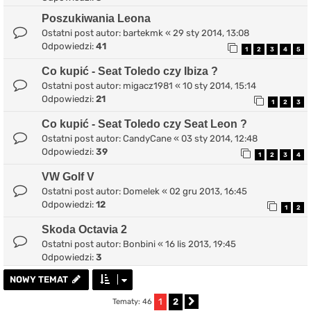
Poszukiwania Leona
Ostatni post autor:
bartekmk
«
29 sty 2014, 13:08
Odpowiedzi:
41
1
2
3
4
5
Co kupić - Seat Toledo czy Ibiza ?
Ostatni post autor:
migacz1981
«
10 sty 2014, 15:14
Odpowiedzi:
21
1
2
3
Co kupić - Seat Toledo czy Seat Leon ?
Ostatni post autor:
CandyCane
«
03 sty 2014, 12:48
Odpowiedzi:
39
1
2
3
4
VW Golf V
Ostatni post autor:
Domelek
«
02 gru 2013, 16:45
Odpowiedzi:
12
1
2
Skoda Octavia 2
Ostatni post autor:
Bonbini
«
16 lis 2013, 19:45
Odpowiedzi:
3
NOWY TEMAT
1
2
Tematy: 46
Następna