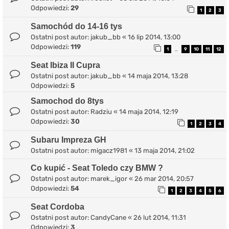
Odpowiedzi:
29
1
2
3
Samochód do 14-16 tys
Ostatni post autor:
jakub_bb
«
16 lip 2014, 13:00
Odpowiedzi:
119
1
9
10
11
12
…
Seat Ibiza II Cupra
Ostatni post autor:
jakub_bb
«
14 maja 2014, 13:28
Odpowiedzi:
5
Samochod do 8tys
Ostatni post autor:
Radziu
«
14 maja 2014, 12:19
Odpowiedzi:
30
1
2
3
4
Subaru Impreza GH
Ostatni post autor:
migacz1981
«
13 maja 2014, 21:02
Co kupić - Seat Toledo czy BMW ?
Ostatni post autor:
marek_igor
«
26 mar 2014, 20:57
Odpowiedzi:
54
1
2
3
4
5
6
Seat Cordoba
Ostatni post autor:
CandyCane
«
26 lut 2014, 11:31
Odpowiedzi:
3