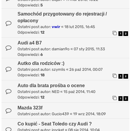
Odpowiedzi:
5
Samochód przygotowany do rejestracji /
opłacony
Ostatni post autor:
vwir
«
18 lut 2015, 16:45
Odpowiedzi:
12
1
2
Audi a4 B7
Ostatni post autor:
damian9o
«
07 sty 2015, 11:33
Odpowiedzi:
6
Autko dla rodziców :)
Ostatni post autor:
szymlis
«
26 paź 2014, 00:07
Odpowiedzi:
18
1
2
Auto dla brata prośba o ocene
Ostatni post autor:
NED
«
15 paź 2014, 11:40
Odpowiedzi:
12
1
2
Mazda 323f
Ostatni post autor:
Gucio439
«
19 wrz 2014, 18:09
Co kupić - Seat Toledo czy Audi ?
Ostatni post autor:
irocket
«
08 sie 2014, 10:04