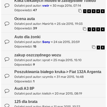
Kilka ciekawych modeli w zastępstwie Toledo
Ostatni post autor:
vwir
«
30 maja 2016, 07:14
Odpowiedzi:
47
1
2
3
4
5
Ocena auta
Ostatni post autor:
Manir16
«
25 sie 2015, 19:03
Odpowiedzi:
39
1
2
3
4
Auto dla żonki
Ostatni post autor:
Sony
«
24 sie 2015, 20:59
Odpowiedzi:
15
1
2
zakup oszczędnego wozu
Ostatni post autor:
sprat
«
25 maja 2015, 15:10
Odpowiedzi:
9
Poszukiwania białego kruka-> Fiat 132A Argenta
Ostatni post autor:
szymlis
«
31 mar 2015, 16:48
Odpowiedzi:
1
Audi A3 8P
Ostatni post autor:
kielich
«
20 mar 2015, 08:19
125 dla brata
Ostatni post autor:
Bajan
«
11 mar 2015, 10:22