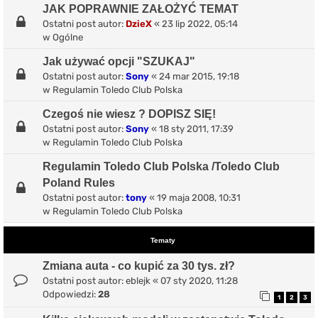
JAK POPRAWNIE ZAŁOŻYĆ TEMAT
Ostatni post autor:
DzieX
«
23 lip 2022, 05:14
w
Ogólne
Jak używać opcji "SZUKAJ"
Ostatni post autor:
Sony
«
24 mar 2015, 19:18
w
Regulamin Toledo Club Polska
Czegoś nie wiesz ? DOPISZ SIĘ!
Ostatni post autor:
Sony
«
18 sty 2011, 17:39
w
Regulamin Toledo Club Polska
Regulamin Toledo Club Polska /Toledo Club
Poland Rules
Ostatni post autor:
tony
«
19 maja 2008, 10:31
w
Regulamin Toledo Club Polska
Tematy
Zmiana auta - co kupić za 30 tys. zł?
Ostatni post autor:
eblejk
«
07 sty 2020, 11:28
Odpowiedzi:
28
1
2
3