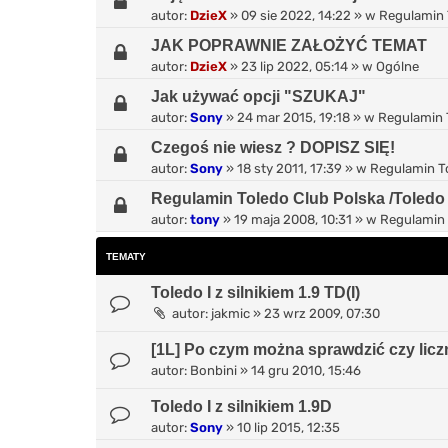
autor:
DzieX
»
09 sie 2022, 14:22
» w
Regulamin 
JAK POPRAWNIE ZAŁOŻYĆ TEMAT
autor:
DzieX
»
23 lip 2022, 05:14
» w
Ogólne
Jak używać opcji "SZUKAJ"
autor:
Sony
»
24 mar 2015, 19:18
» w
Regulamin 
Czegoś nie wiesz ? DOPISZ SIĘ!
autor:
Sony
»
18 sty 2011, 17:39
» w
Regulamin T
Regulamin Toledo Club Polska /Toledo
autor:
tony
»
19 maja 2008, 10:31
» w
Regulamin 
TEMATY
Toledo I z silnikiem 1.9 TD(I)
autor:
jakmic
»
23 wrz 2009, 07:30
[1L] Po czym można sprawdzić czy liczni
autor:
Bonbini
»
14 gru 2010, 15:46
Toledo I z silnikiem 1.9D
autor:
Sony
»
10 lip 2015, 12:35