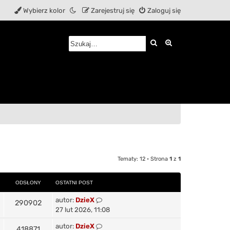
Wybierz kolor
Zarejestruj się
Zaloguj się
Szukaj
Wyszukiwanie z
Tematy: 12 • Strona
1
z
1
ODSŁONY
OSTATNI POST
O
autor:
DzieX
O
290902
s
27 lut 2026, 11:08
d
t
O
autor:
DzieX
O
418871
a