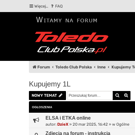
Więcej…
FAQ
Forum
Toledo Club Polska
Inne
Kupujemy T
Kupujemy 1L
Szukaj
Wy
NOWY TEMAT
OGŁOSZENIA
ELSA i ETKA online
autor:
DzieX
»
20 mar 2025, 16:42
» w
Ogólne
Zdjęcia na forum - instrukcja