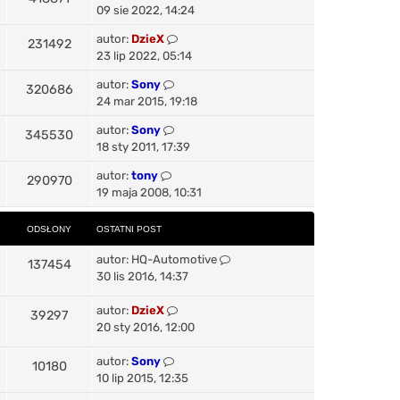
s
s
09 sie 2022, 14:24
t
d
t
n
ł
O
autor:
DzieX
O
231492
a
i
s
s
23 lip 2022, 05:14
t
o
p
d
t
n
ł
o
O
autor:
Sony
O
320686
a
n
i
s
s
s
24 mar 2015, 19:18
t
o
p
d
t
y
t
n
ł
o
O
autor:
Sony
O
345530
a
n
i
s
s
s
18 sty 2011, 17:39
t
o
p
d
t
y
t
n
ł
o
O
autor:
tony
O
290970
a
n
i
s
s
s
19 maja 2008, 10:31
t
o
p
d
t
y
t
n
ł
o
a
n
ODSŁONY
i
OSTATNI POST
s
s
t
o
p
t
y
O
n
autor:
HQ-Automotive
ł
O
137454
o
n
s
i
30 lis 2016, 14:37
s
o
d
t
p
t
y
a
O
o
autor:
DzieX
O
39297
n
s
t
s
s
20 sty 2016, 12:00
d
n
t
t
y
ł
i
a
O
autor:
Sony
O
10180
s
o
p
t
s
10 lip 2015, 12:35
d
o
n
t
ł