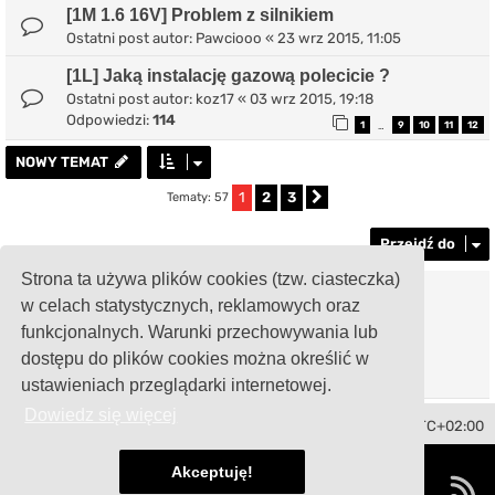
[1M 1.6 16V] Problem z silnikiem
Ostatni post autor:
Pawciooo
«
23 wrz 2015, 11:05
[1L] Jaką instalację gazową polecicie ?
Ostatni post autor:
koz17
«
03 wrz 2015, 19:18
Odpowiedzi:
114
1
9
10
11
12
…
NOWY TEMAT
1
2
3
Tematy: 57
Następna
Przejdź do
Strona ta używa plików cookies (tzw. ciasteczka)
TWOJE UPRAWNIENIA NA TYM FORUM
w celach statystycznych, reklamowych oraz
Nie możesz
tworzyć nowych tematów
funkcjonalnych. Warunki przechowywania lub
Nie możesz
odpowiadać w tematach
Nie możesz
zmieniać swoich postów
dostępu do plików cookies można określić w
Nie możesz
usuwać swoich postów
ustawieniach przeglądarki internetowej.
Dowiedz się więcej
Toledo Club Polska
Strefa czasowa
UTC+02:00
Technologię dostarcza
phpBB
® Forum Software © phpBB Limited
Akceptuję!
Polski pakiet językowy dostarcza
phpBB.pl