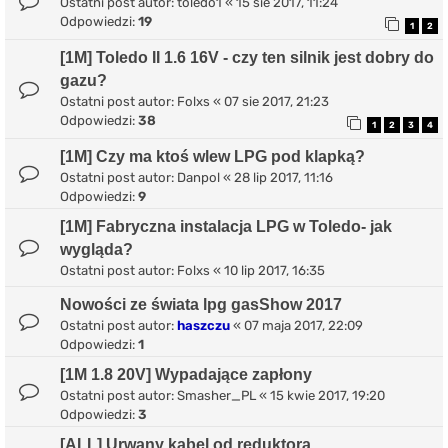
Ostatni post autor:
toledo1
«
15 sie 2017, 11:24
Odpowiedzi:
19
1
2
[1M] Toledo II 1.6 16V - czy ten silnik jest dobry do
gazu?
Ostatni post autor:
Folxs
«
07 sie 2017, 21:23
Odpowiedzi:
38
1
2
3
4
[1M] Czy ma ktoś wlew LPG pod klapką?
Ostatni post autor:
Danpol
«
28 lip 2017, 11:16
Odpowiedzi:
9
[1M] Fabryczna instalacja LPG w Toledo- jak
wygląda?
Ostatni post autor:
Folxs
«
10 lip 2017, 16:35
Nowości ze świata lpg gasShow 2017
Ostatni post autor:
haszczu
«
07 maja 2017, 22:09
Odpowiedzi:
1
[1M 1.8 20V] Wypadające zapłony
Ostatni post autor:
Smasher_PL
«
15 kwie 2017, 19:20
Odpowiedzi:
3
[ALL] Urwany kabel od reduktora