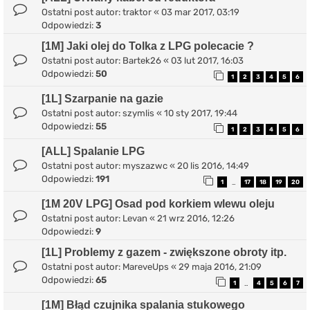
Ostatni post autor:
traktor
«
03 mar 2017, 03:19
Odpowiedzi:
3
[1M] Jaki olej do Tolka z LPG polecacie ?
Ostatni post autor:
Bartek26
«
03 lut 2017, 16:03
Odpowiedzi:
50
1
2
3
4
5
6
[1L] Szarpanie na gazie
Ostatni post autor:
szymlis
«
10 sty 2017, 19:44
Odpowiedzi:
55
1
2
3
4
5
6
[ALL] Spalanie LPG
Ostatni post autor:
myszazwc
«
20 lis 2016, 14:49
Odpowiedzi:
191
1
17
18
19
20
…
[1M 20V LPG] Osad pod korkiem wlewu oleju
Ostatni post autor:
Levan
«
21 wrz 2016, 12:26
Odpowiedzi:
9
[1L] Problemy z gazem - zwiększone obroty itp.
Ostatni post autor:
MareveUps
«
29 maja 2016, 21:09
Odpowiedzi:
65
1
4
5
6
7
…
[1M] Błąd czujnika spalania stukowego