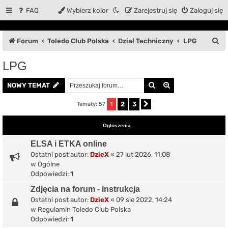
FAQ
Wybierz kolor
Zarejestruj się
Zaloguj się
S
Forum
Toledo Club Polska
Dział Techniczny
LPG
z
LPG
u
Szukaj
Wyszukiwanie z
k
NOWY TEMAT
a
1
2
3
Tematy: 57
Następna
j
Ogłoszenia
ELSA i ETKA online
Ostatni post autor:
DzieX
«
27 lut 2026, 11:08
w
Ogólne
Odpowiedzi:
1
Zdjęcia na forum - instrukcja
Ostatni post autor:
DzieX
«
09 sie 2022, 14:24
w
Regulamin Toledo Club Polska
Odpowiedzi:
1