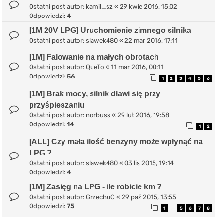
Ostatni post autor:
kamil_sz
«
29 kwie 2016, 15:02
Odpowiedzi:
4
[1M 20V LPG] Uruchomienie zimnego silnika
Ostatni post autor:
slawek480
«
22 mar 2016, 17:11
[1M] Falowanie na małych obrotach
Ostatni post autor:
QueTo
«
11 mar 2016, 00:11
Odpowiedzi:
56
1
2
3
4
5
6
[1M] Brak mocy, silnik dławi się przy
przyśpieszaniu
Ostatni post autor:
norbuss
«
29 lut 2016, 19:58
Odpowiedzi:
14
1
2
[ALL] Czy mała ilość benzyny może wpłynąć na
LPG ?
Ostatni post autor:
slawek480
«
03 lis 2015, 19:14
Odpowiedzi:
4
[1M] Zasięg na LPG - ile robicie km ?
Ostatni post autor:
GrzechuC
«
29 paź 2015, 13:55
Odpowiedzi:
75
1
5
6
7
8
…