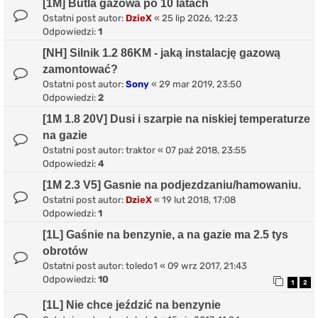
[1M] Butla gazowa po 10 latach
Ostatni post autor:
DzieX
«
25 lip 2026, 12:23
Odpowiedzi:
1
[NH] Silnik 1.2 86KM - jaką instalację gazową
zamontować?
Ostatni post autor:
Sony
«
29 mar 2019, 23:50
Odpowiedzi:
2
[1M 1.8 20V] Dusi i szarpie na niskiej temperaturze
na gazie
Ostatni post autor:
traktor
«
07 paź 2018, 23:55
Odpowiedzi:
4
[1M 2.3 V5] Gasnie na podjezdzaniu/hamowaniu.
Ostatni post autor:
DzieX
«
19 lut 2018, 17:08
Odpowiedzi:
1
[1L] Gaśnie na benzynie, a na gazie ma 2.5 tys
obrotów
Ostatni post autor:
toledo1
«
09 wrz 2017, 21:43
Odpowiedzi:
10
1
2
[1L] Nie chce jeździć na benzynie