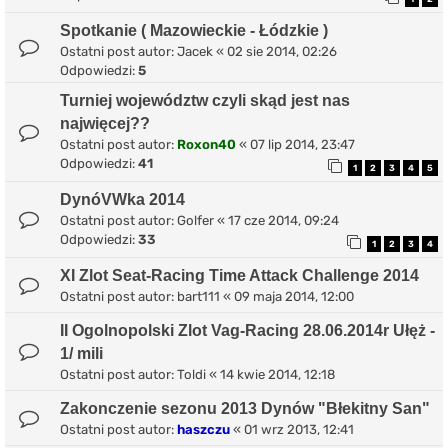
Spotkanie ( Mazowieckie - Łódzkie )
Ostatni post autor:
Jacek
«
02 sie 2014, 02:26
Odpowiedzi:
5
Turniej województw czyli skąd jest nas
najwięcej??
Ostatni post autor:
Roxon40
«
07 lip 2014, 23:47
Odpowiedzi:
41
1
2
3
4
5
DynóVWka 2014
Ostatni post autor:
Golfer
«
17 cze 2014, 09:24
Odpowiedzi:
33
1
2
3
4
XI Zlot Seat-Racing Time Attack Challenge 2014
Ostatni post autor:
bart111
«
09 maja 2014, 12:00
II Ogolnopolski Zlot Vag-Racing 28.06.2014r Ułęż -
1/ mili
Ostatni post autor:
Toldi
«
14 kwie 2014, 12:18
Zakonczenie sezonu 2013 Dynów "Błekitny San"
Ostatni post autor:
haszczu
«
01 wrz 2013, 12:41