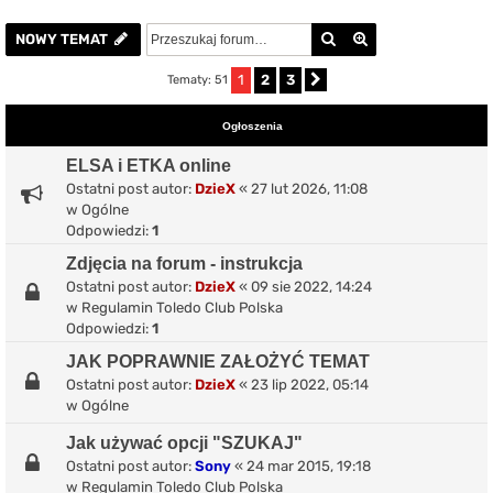
Szukaj
Wyszukiwanie z
NOWY TEMAT
1
2
3
Tematy: 51
Następna
Ogłoszenia
ELSA i ETKA online
Ostatni post autor:
DzieX
«
27 lut 2026, 11:08
w
Ogólne
Odpowiedzi:
1
Zdjęcia na forum - instrukcja
Ostatni post autor:
DzieX
«
09 sie 2022, 14:24
w
Regulamin Toledo Club Polska
Odpowiedzi:
1
JAK POPRAWNIE ZAŁOŻYĆ TEMAT
Ostatni post autor:
DzieX
«
23 lip 2022, 05:14
w
Ogólne
Jak używać opcji "SZUKAJ"
Ostatni post autor:
Sony
«
24 mar 2015, 19:18
w
Regulamin Toledo Club Polska