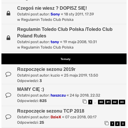
Czegoś nie wiesz ? DOPISZ SIĘ!
Ostatni post autor:
Sony
«
18 sty 2011, 17:39
w
Regulamin Toledo Club Polska
Regulamin Toledo Club Polska /Toledo Club
Poland Rules
Ostatni post autor:
tony
«
19 maja 2008, 10:31
w
Regulamin Toledo Club Polska
Tematy
Rozpoczęcie sezonu 2019r
Ostatni post autor:
kuzio
«
25 maja 2019, 13:50
Odpowiedzi:
3
MAMY CIĘ :)
Ostatni post autor:
haszczu
«
24 lip 2018, 22:32
Odpowiedzi:
825
1
80
81
82
83
…
Rozpoczęcie sezonu TCP 2018
Ostatni post autor:
DzieX
«
07 cze 2018, 00:17
Odpowiedzi:
25
1
2
3