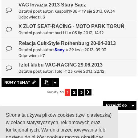
VAG Inwazja 2013 Stary Sącz
Ostatni post autor:
Kaspoll1988
«
19 sie 2013, 09:34
Odpowiedzi:
3
X ZLOT SEAT-RACING - MOTO PARK TORUŃ
Ostatni post autor:
bart111
«
05 lip 2013, 14:12
Relacja Cult-Style Rothenburg 20-04-2013
Ostatni post autor:
Sony
«
29 kwie 2013, 09:03
Odpowiedzi:
7
I zlot klubu VAG-RACING 29.06.2013
Ostatni post autor:
Toldi
«
23 kwie 2013, 22:12
NOWY TEMAT
1
2
3
Tematy: 51
Następna
Przejdź do
Strona ta używa plików cookies (tzw. ciasteczka)
TWOJE UPRAWNIENIA NA TYM FORUM
w celach statystycznych, reklamowych oraz
Nie możesz
tworzyć nowych tematów
funkcjonalnych. Warunki przechowywania lub
Nie możesz
odpowiadać w tematach
Nie możesz
zmieniać swoich postów
dostępu do plików cookies można określić w