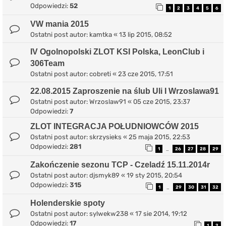
Odpowiedzi:
52
1
2
3
4
5
6
VW mania 2015
Ostatni post autor:
kamtka
«
13 lip 2015, 08:52
IV Ogolnopolski ZLOT KSI Polska, LeonClub i
306Team
Ostatni post autor:
cobreti
«
23 cze 2015, 17:51
22.08.2015 Zaproszenie na ślub Uli I Wrzoslawa91
Ostatni post autor:
Wrzoslaw91
«
05 cze 2015, 23:37
Odpowiedzi:
7
ZLOT INTEGRACJA POŁUDNIOWCÓW 2015
Ostatni post autor:
skrzysieks
«
25 maja 2015, 22:53
Odpowiedzi:
281
1
26
27
28
29
…
Zakończenie sezonu TCP - Czeladź 15.11.2014r
Ostatni post autor:
djsmyk89
«
19 sty 2015, 20:54
Odpowiedzi:
315
1
29
30
31
32
…
Holenderskie spoty
Ostatni post autor:
sylwekw238
«
17 sie 2014, 19:12
Odpowiedzi:
17
1
2