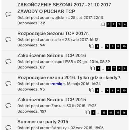
ZAKOŃCZENIE SEZONU 2017 - 21.10.2017
ZAWODY O PUCHAR TCP
Ostatni post autor:
wojtekm
«
25 paź 2017, 22:13
Odpowiedzi:
32
1
2
3
4
Rozpoczęcie Sezonu TCP 2017r.
Ostatni post autor:
kuzio
«
28 kwie 2017, 16:12
Odpowiedzi:
94
1
7
8
9
10
…
Zakończenie Sezonu TCP 2016
Ostatni post autor:
Kaspoll1988
«
09 gru 2016, 08:39
Odpowiedzi:
87
1
6
7
8
9
…
Rozpoczęcie sezonu 2016. Tylko gdzie i kiedy?
Ostatni post autor:
remiq
«
16 maja 2016, 16:34
Odpowiedzi:
95
1
7
8
9
10
…
Zakończenie Sezonu TCP 2015
Ostatni post autor:
Żonka
«
30 lis 2015, 19:35
Odpowiedzi:
157
1
13
14
15
16
…
Summer car party 2015
Ostatni post autor:
futrosky
«
02 wrz 2015, 18:06