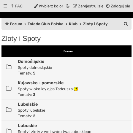
FAQ
Wybierz kolor
Zarejestruj się
Zaloguj się
S
Forum
Toledo Club Polska
Klub
Zloty i Spoty
z
Zloty i Spoty
u
k
Forum
a
Dolnośląskie
j
Spoty dolnośląskie
Tematy:
5
Kujawsko - pomorskie
Spoty w okolicy ojca Tadeusza
Tematy:
3
Lubelskie
Spoty lubelskie
Tematy:
2
Lubuskie
Spoty i zloty z województwa Lubuskiego