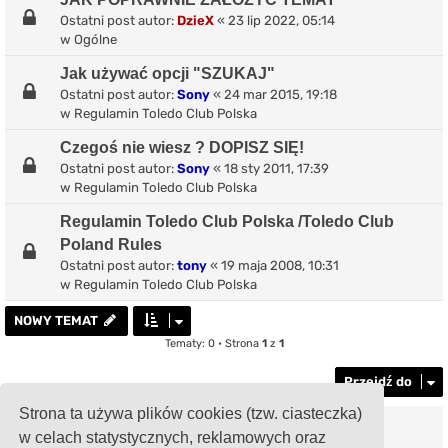
Ostatni post autor:
DzieX
«
23 lip 2022, 05:14
w
Ogólne
Jak używać opcji "SZUKAJ"
Ostatni post autor:
Sony
«
24 mar 2015, 19:18
w
Regulamin Toledo Club Polska
Czegoś nie wiesz ? DOPISZ SIĘ!
Ostatni post autor:
Sony
«
18 sty 2011, 17:39
w
Regulamin Toledo Club Polska
Regulamin Toledo Club Polska /Toledo Club
Poland Rules
Ostatni post autor:
tony
«
19 maja 2008, 10:31
w
Regulamin Toledo Club Polska
NOWY TEMAT
Tematy: 0 • Strona
1
z
1
Przejdź do
Strona ta używa plików cookies (tzw. ciasteczka)
TWOJE UPRAWNIENIA NA TYM FORUM
w celach statystycznych, reklamowych oraz