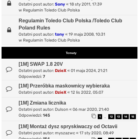
Ostatni post autor:
Sony
«
18 sty 2011, 17:39
w
Regulamin Toledo Club Polska
Regulamin Toledo Club Polska /Toledo Club
Poland Rules
Ostatni post autor:
tony
«
19 maja 2008, 10:31
w
Regulamin Toledo Club Polska
Tematy
[1M] SWAP 1.8 20V
Ostatni post autor:
DzieX
«
01 maja 2024, 21:21
Odpowiedzi:
7
[1M] Przeróbka maskownicy wybieraka
Ostatni post autor:
DzieX
«
12 lis 2022, 05:07
[1M] Zmiana licznika
Ostatni post autor:
Dulson
«
06 mar 2020, 21:40
Odpowiedzi:
145
1
12
13
14
15
…
[1M] Montaż dysz spryskiwaczy od Octavii
Ostatni post autor:
myszazwc
«
17 sty 2020, 08:49
Odpowiedzi:
154