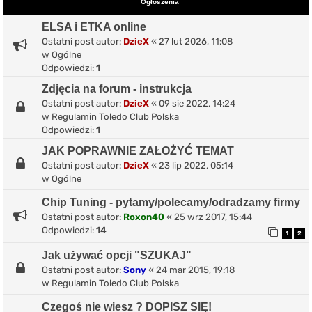
Ogłoszenia
ELSA i ETKA online
Ostatni post autor:
DzieX
«
27 lut 2026, 11:08
w
Ogólne
Odpowiedzi:
1
Zdjęcia na forum - instrukcja
Ostatni post autor:
DzieX
«
09 sie 2022, 14:24
w
Regulamin Toledo Club Polska
Odpowiedzi:
1
JAK POPRAWNIE ZAŁOŻYĆ TEMAT
Ostatni post autor:
DzieX
«
23 lip 2022, 05:14
w
Ogólne
Chip Tuning - pytamy/polecamy/odradzamy firmy
Ostatni post autor:
Roxon40
«
25 wrz 2017, 15:44
Odpowiedzi:
14
1
2
Jak używać opcji "SZUKAJ"
Ostatni post autor:
Sony
«
24 mar 2015, 19:18
w
Regulamin Toledo Club Polska
Czegoś nie wiesz ? DOPISZ SIĘ!