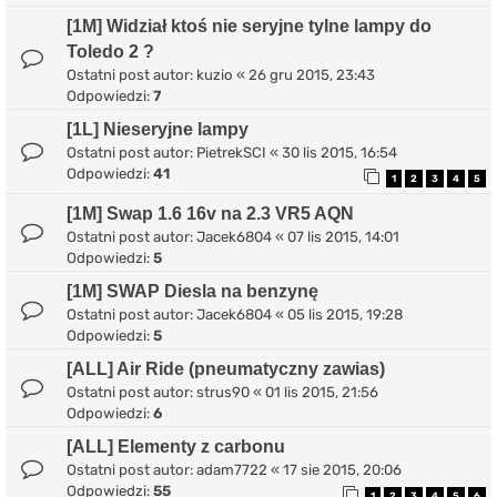
[1M] Widział ktoś nie seryjne tylne lampy do
Toledo 2 ?
Ostatni post autor:
kuzio
«
26 gru 2015, 23:43
Odpowiedzi:
7
[1L] Nieseryjne lampy
Ostatni post autor:
PietrekSCI
«
30 lis 2015, 16:54
Odpowiedzi:
41
1
2
3
4
5
[1M] Swap 1.6 16v na 2.3 VR5 AQN
Ostatni post autor:
Jacek6804
«
07 lis 2015, 14:01
Odpowiedzi:
5
[1M] SWAP Diesla na benzynę
Ostatni post autor:
Jacek6804
«
05 lis 2015, 19:28
Odpowiedzi:
5
[ALL] Air Ride (pneumatyczny zawias)
Ostatni post autor:
strus90
«
01 lis 2015, 21:56
Odpowiedzi:
6
[ALL] Elementy z carbonu
Ostatni post autor:
adam7722
«
17 sie 2015, 20:06
Odpowiedzi:
55
1
2
3
4
5
6