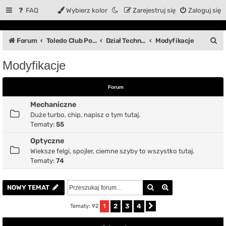
FAQ
Wybierz kolor
Zarejestruj się
Zaloguj się
S
Forum
Toledo Club Polska
Dział Techniczny
Modyfikacje
z
Modyfikacje
u
k
Forum
a
Mechaniczne
j
Duże turbo, chip, napisz o tym tutaj.
Tematy:
55
Optyczne
Wieksze felgi, spojler, ciemne szyby to wszystko tutaj.
Tematy:
74
Szukaj
Wyszukiwanie z
NOWY TEMAT
1
2
3
4
Tematy: 92
Następna