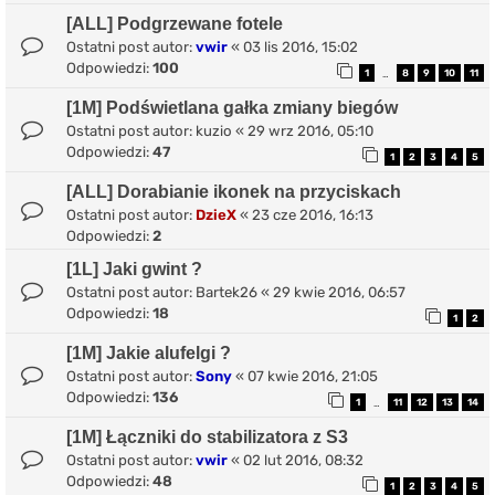
[ALL] Podgrzewane fotele
Ostatni post autor:
vwir
«
03 lis 2016, 15:02
Odpowiedzi:
100
1
8
9
10
11
…
[1M] Podświetlana gałka zmiany biegów
Ostatni post autor:
kuzio
«
29 wrz 2016, 05:10
Odpowiedzi:
47
1
2
3
4
5
[ALL] Dorabianie ikonek na przyciskach
Ostatni post autor:
DzieX
«
23 cze 2016, 16:13
Odpowiedzi:
2
[1L] Jaki gwint ?
Ostatni post autor:
Bartek26
«
29 kwie 2016, 06:57
Odpowiedzi:
18
1
2
[1M] Jakie alufelgi ?
Ostatni post autor:
Sony
«
07 kwie 2016, 21:05
Odpowiedzi:
136
1
11
12
13
14
…
[1M] Łączniki do stabilizatora z S3
Ostatni post autor:
vwir
«
02 lut 2016, 08:32
Odpowiedzi:
48
1
2
3
4
5