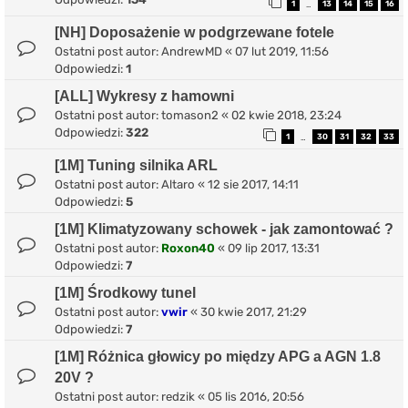
1
13
14
15
16
…
[NH] Doposażenie w podgrzewane fotele
Ostatni post autor:
AndrewMD
«
07 lut 2019, 11:56
Odpowiedzi:
1
[ALL] Wykresy z hamowni
Ostatni post autor:
tomason2
«
02 kwie 2018, 23:24
Odpowiedzi:
322
1
30
31
32
33
…
[1M] Tuning silnika ARL
Ostatni post autor:
Altaro
«
12 sie 2017, 14:11
Odpowiedzi:
5
[1M] Klimatyzowany schowek - jak zamontować ?
Ostatni post autor:
Roxon40
«
09 lip 2017, 13:31
Odpowiedzi:
7
[1M] Środkowy tunel
Ostatni post autor:
vwir
«
30 kwie 2017, 21:29
Odpowiedzi:
7
[1M] Różnica głowicy po między APG a AGN 1.8
20V ?
Ostatni post autor:
redzik
«
05 lis 2016, 20:56