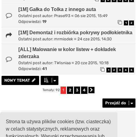
[1M] Gałka do Tolka z innego auta
Ostatni post autor:
Prasel93
«
06 sie 2015, 15:49
Odpowiedzi:
19
1
2
[1M] Demontaż i rozbiórka pokrywy podłokietnika
Ostatni post autor:
mrmiodek
«
24 cze 2015, 14:30
[ALL] Malowanie w kolor listew + dokładek
zderzaka
Ostatni post autor:
TWisniaa
«
20 cze 2015, 10:18
Odpowiedzi:
41
1
2
3
4
5
NOWY TEMAT
1
2
3
4
Tematy: 92
Następna
Przejdź do
TWOJE UPRAWNIENIA NA TYM FORUM
Strona ta używa plików cookies (tzw. ciasteczka)
Nie możesz
tworzyć nowych tematów
w celach statystycznych, reklamowych oraz
Nie możesz
odpowiadać w tematach
Nie możesz
zmieniać swoich postów
funkcjonalnych. Warunki przechowywania lub