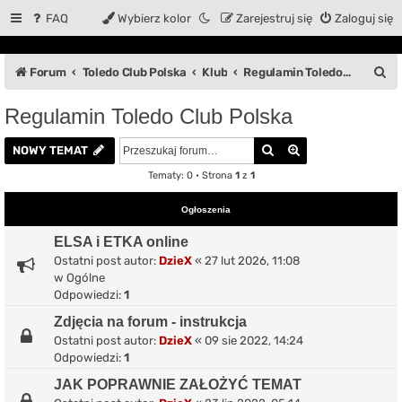
FAQ
Wybierz kolor
Zarejestruj się
Zaloguj się
S
Forum
Toledo Club Polska
Klub
Regulamin Toledo Club Polska
z
Regulamin Toledo Club Polska
u
Szukaj
Wyszukiwanie z
k
NOWY TEMAT
a
Tematy: 0 • Strona
1
z
1
j
Ogłoszenia
ELSA i ETKA online
Ostatni post autor:
DzieX
«
27 lut 2026, 11:08
w
Ogólne
Odpowiedzi:
1
Zdjęcia na forum - instrukcja
Ostatni post autor:
DzieX
«
09 sie 2022, 14:24
Odpowiedzi:
1
JAK POPRAWNIE ZAŁOŻYĆ TEMAT