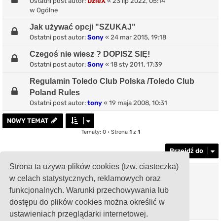
Ostatni post autor:
DzieX
«
23 lip 2022, 05:14
w
Ogólne
Jak używać opcji "SZUKAJ"
Ostatni post autor:
Sony
«
24 mar 2015, 19:18
Czegoś nie wiesz ? DOPISZ SIĘ!
Ostatni post autor:
Sony
«
18 sty 2011, 17:39
Regulamin Toledo Club Polska /Toledo Club
Poland Rules
Ostatni post autor:
tony
«
19 maja 2008, 10:31
NOWY TEMAT
Tematy: 0 • Strona
1
z
1
Przejdź do
Strona ta używa plików cookies (tzw. ciasteczka)
TWOJE UPRAWNIENIA NA TYM FORUM
w celach statystycznych, reklamowych oraz
Nie możesz
tworzyć nowych tematów
funkcjonalnych. Warunki przechowywania lub
Nie możesz
odpowiadać w tematach
Nie możesz
zmieniać swoich postów
dostępu do plików cookies można określić w
Nie możesz
usuwać swoich postów
ustawieniach przeglądarki internetowej.