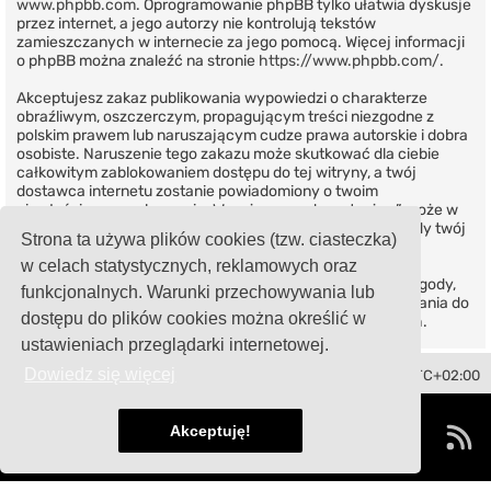
www.phpbb.com
. Oprogramowanie phpBB tylko ułatwia dyskusje
przez internet, a jego autorzy nie kontrolują tekstów
zamieszczanych w internecie za jego pomocą. Więcej informacji
o phpBB można znaleźć na stronie
https://www.phpbb.com/
.
Akceptujesz zakaz publikowania wypowiedzi o charakterze
obraźliwym, oszczerczym, propagującym treści niezgodne z
polskim prawem lub naruszającym cudze prawa autorskie i dobra
osobiste. Naruszenie tego zakazu może skutkować dla ciebie
całkowitym zablokowaniem dostępu do tej witryny, a twój
dostawca internetu zostanie powiadomiony o twoim
niewłaściwym zachowaniu. Wyrażasz zgodę na to, że „” może w
każdej chwili usunąć, zmienić, przenieść lub zamknąć każdy twój
Strona ta używa plików cookies (tzw. ciasteczka)
temat, post. Wyrażasz zgodę na zapisywanie wszystkich
podanych przez ciebie informacji w naszej bazie danych.
w celach statystycznych, reklamowych oraz
Informacje te nie będą przekazywane nikomu bez twojej zgody,
funkcjonalnych. Warunki przechowywania lub
ale ani „”, ani phpBB nie ponosi odpowiedzialności za włamania do
dostępu do plików cookies można określić w
witryny, podczas których może dojść do kradzieży danych.
ustawieniach przeglądarki internetowej.
Dowiedz się więcej
Toledo Club Polska
Strefa czasowa
UTC+02:00
Technologię dostarcza
phpBB
® Forum Software © phpBB Limited
Polski pakiet językowy dostarcza
phpBB.pl
Akceptuję!
damaïo ©
Mazeltof
|
cabot
Zasady ochrony danych osobowych
|
Regulamin