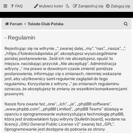
FAQ
Wybierz kolor
Zarejestruj się
Zaloguj się
S
Forum
Toledo Club Polska
z
- Regulamin
u
Rejestrując się na witrynie „”, zwanej dalej „my”, ”nas”, „nasza”, „”,
k
„https://toledoclubpolska.pl”, akceptujesz wyszczególnione
a
poniżej postanowienia. Jeśli ich nie akceptujesz, opuść to
miejsce, naciskając przycisk „Nie akceptuję”. Administracja
j
witryny „” ma prawo w dowolnym czasie zmienić poniższe
postanowienia, informując cię o zmianach, niemniej wskazane
jest, aby użytkownicy sami regularnie zaglądali do tego
regulaminu. Korzystanie z witryny „” po zmianach regulaminu
oznacza, że akceptujesz te zmiany ze wszelkimi konsekwencjami
prawnymi.
Nasze fora zwane też „one”, „ich”, „je”, „phpBB software”,
„www.phpbb.com”, „phpBB Limited”, „phpBB Teams” działają w
oparciu o oprogramowanie wykorzystujące technologię phpBB,
która jest środowiskiem typu witryny (bulletin board), wydane na
licencji „
GNU General Public License v2
” zwanej też „GPL”.
Oprogramowanie jest dostępne do pobrania ze strony