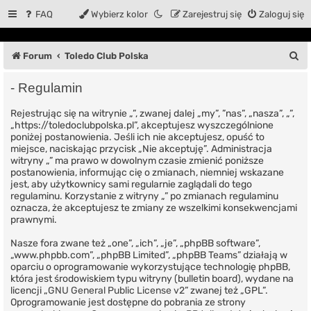
FAQ
Wybierz kolor
Zarejestruj się
Zaloguj się
S
Forum
Toledo Club Polska
z
- Regulamin
u
Rejestrując się na witrynie „”, zwanej dalej „my”, ”nas”, „nasza”, „”,
k
„https://toledoclubpolska.pl”, akceptujesz wyszczególnione
a
poniżej postanowienia. Jeśli ich nie akceptujesz, opuść to
miejsce, naciskając przycisk „Nie akceptuję”. Administracja
j
witryny „” ma prawo w dowolnym czasie zmienić poniższe
postanowienia, informując cię o zmianach, niemniej wskazane
jest, aby użytkownicy sami regularnie zaglądali do tego
regulaminu. Korzystanie z witryny „” po zmianach regulaminu
oznacza, że akceptujesz te zmiany ze wszelkimi konsekwencjami
prawnymi.
Nasze fora zwane też „one”, „ich”, „je”, „phpBB software”,
„www.phpbb.com”, „phpBB Limited”, „phpBB Teams” działają w
oparciu o oprogramowanie wykorzystujące technologię phpBB,
która jest środowiskiem typu witryny (bulletin board), wydane na
licencji „
GNU General Public License v2
” zwanej też „GPL”.
Oprogramowanie jest dostępne do pobrania ze strony