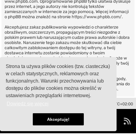
www.phpbb.com
. Oprogramowanie phpBB tylko ułatwia dyskusje
przez internet, a jego autorzy nie kontrolują tekstów
zamieszczanych w internecie za jego pomocą. Więcej informacji
o phpBB można znaleźć na stronie
https://www.phpbb.com/
.
Akceptujesz zakaz publikowania wypowiedzi o charakterze
obraźliwym, oszczerczym, propagującym treści niezgodne z
polskim prawem lub naruszającym cudze prawa autorskie i dobra
osobiste. Naruszenie tego zakazu może skutkować dla ciebie
całkowitym zablokowaniem dostępu do tej witryny, a twój
dostawca internetu zostanie powiadomiony o twoim
niewłaściwym zachowaniu. Wyrażasz zgodę na to, że „” może w
każdej chwili usunąć, zmienić, przenieść lub zamknąć każdy twój
Strona ta używa plików cookies (tzw. ciasteczka)
temat, post. Wyrażasz zgodę na zapisywanie wszystkich
podanych przez ciebie informacji w naszej bazie danych.
w celach statystycznych, reklamowych oraz
Informacje te nie będą przekazywane nikomu bez twojej zgody,
funkcjonalnych. Warunki przechowywania lub
ale ani „”, ani phpBB nie ponosi odpowiedzialności za włamania do
dostępu do plików cookies można określić w
witryny, podczas których może dojść do kradzieży danych.
ustawieniach przeglądarki internetowej.
Dowiedz się więcej
Toledo Club Polska
Strefa czasowa
UTC+02:00
Technologię dostarcza
phpBB
® Forum Software © phpBB Limited
Polski pakiet językowy dostarcza
phpBB.pl
Akceptuję!
damaïo ©
Mazeltof
|
cabot
Zasady ochrony danych osobowych
|
Regulamin