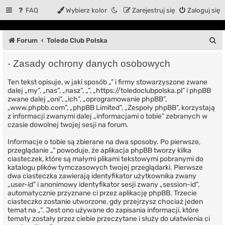
FAQ
Wybierz kolor
Zarejestruj się
Zaloguj się
S
Forum
Toledo Club Polska
z
- Zasady ochrony danych osobowych
u
Ten tekst opisuje, w jaki sposób „” i firmy stowarzyszone zwane
k
dalej „my”, „nas”, „nasz”, „”, „https://toledoclubpolska.pl” i phpBB
a
zwane dalej „oni”, „ich”, „oprogramowanie phpBB”,
„www.phpbb.com”, „phpBB Limited”, „Zespoły phpBB”, korzystają
j
z informacji zwanymi dalej „informacjami o tobie” zebranych w
czasie dowolnej twojej sesji na forum.
Informacje o tobie są zbierane na dwa sposoby. Po pierwsze,
przeglądanie „” powoduje, że aplikacja phpBB tworzy kilka
ciasteczek, które są małymi plikami tekstowymi pobranymi do
katalogu plików tymczasowych twojej przeglądarki. Pierwsze
dwa ciasteczka zawierają identyfikator użytkownika zwany
„user-id” i anonimowy identyfikator sesji zwany „session-id”,
automatycznie przyznane ci przez aplikację phpBB. Trzecie
ciasteczko zostanie utworzone, gdy przejrzysz chociaż jeden
temat na „”. Jest ono używane do zapisania informacji, które
tematy zostały przez ciebie przeczytane i służy do ułatwienia ci