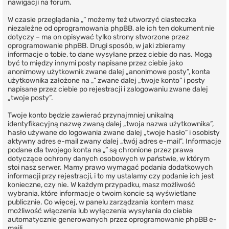
nawigacji na forum.
W czasie przeglądania „” możemy też utworzyć ciasteczka
niezależne od oprogramowania phpBB, ale ich ten dokument nie
dotyczy – ma on opisywać tylko strony stworzone przez
oprogramowanie phpBB. Drugi sposób, w jaki zbieramy
informacje o tobie, to dane wysyłane przez ciebie do nas. Mogą
być to między innymi posty napisane przez ciebie jako
anonimowy użytkownik zwane dalej „anonimowe posty”, konta
użytkownika założone na „” zwane dalej „twoje konto” i posty
napisane przez ciebie po rejestracji i zalogowaniu zwane dalej
„twoje posty”.
Twoje konto będzie zawierać przynajmniej unikalną
identyfikacyjną nazwę zwaną dalej „twoja nazwa użytkownika”,
hasło używane do logowania zwane dalej „twoje hasło” i osobisty
aktywny adres e-mail zwany dalej „twój adres e-mail”. Informacje
podane dla twojego konta na „” są chronione przez prawa
dotyczące ochrony danych osobowych w państwie, w którym
stoi nasz serwer. Mamy prawo wymagać podania dodatkowych
informacji przy rejestracji, i to my ustalamy czy podanie ich jest
konieczne, czy nie. W każdym przypadku, masz możliwość
wybrania, które informacje o twoim koncie są wyświetlane
publicznie. Co więcej, w panelu zarządzania kontem masz
możliwość włączenia lub wyłączenia wysyłania do ciebie
automatycznie generowanych przez oprogramowanie phpBB e-
maili.