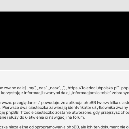
ne zwane dalej „my”, „nas”, „nasz”, „”, „https://toledoclubpolska.pl” i 
orzystają z informacji zwanymi dalej „informacjami o tobie” zebranyc
erwsze, przeglądanie „” powoduje, że aplikacja phpBB tworzy kilka cia
 Pierwsze dwa ciasteczka zawierają identyfikator użytkownika zwany „
ację phpBB. Trzecie ciasteczko zostanie utworzone, gdy przejrzysz cho
ane i służy do ułatwienia ci nawigacji na forum.
czka niezależne od oprogramowania phpBB, ale ich ten dokument nie d