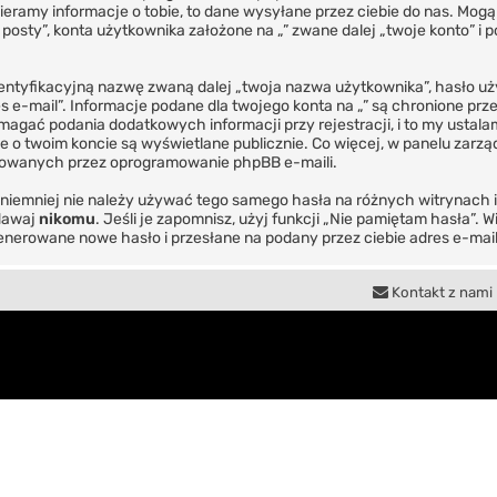
eramy informacje o tobie, to dane wysyłane przez ciebie do nas. Mogą
ty”, konta użytkownika założone na „” zwane dalej „twoje konto” i pos
dentyfikacyjną nazwę zwaną dalej „twoja nazwa użytkownika”, hasło uż
es e-mail”. Informacje podane dla twojego konta na „” są chronione
gać podania dodatkowych informacji przy rejestracji, i to my ustalam
e o twoim koncie są wyświetlane publicznie. Co więcej, w panelu zar
rowanych przez oprogramowanie phpBB e-maili.
, niemniej nie należy używać tego samego hasła na różnych witrynach 
odawaj
nikomu
. Jeśli je zapomnisz, użyj funkcji „Nie pamiętam hasła”. 
nerowane nowe hasło i przesłane na podany przez ciebie adres e-mail
Kontakt z nami