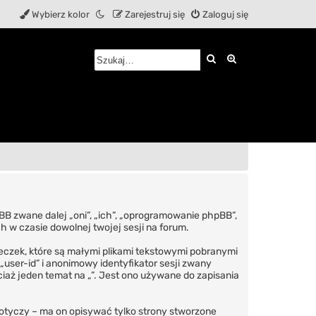
Wybierz kolor
Zarejestruj się
Zaloguj się
Szukaj
Wyszukiwanie z
phpBB zwane dalej „oni”, „ich”, „oprogramowanie phpBB”,
h w czasie dowolnej twojej sesji na forum.
steczek, które są małymi plikami tekstowymi pobranymi
user-id” i anonimowy identyfikator sesji zwany
ciaż jeden temat na „”. Jest ono używane do zapisania
otyczy – ma on opisywać tylko strony stworzone