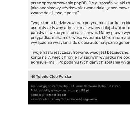
przez oprogramowanie phpBB. Drugi sposób, w jaki zbi
jako anonimowy użytkownik zwane dalej „anonimowe pos
zwane dalej „twoje posty”.
Twoje konto będzie zawierać przynajmniej unikalną i
osobisty aktywny adres e-mail zwany dalej „twój adr
państwie, w którym stoi nasz serwer. Mamy prawo wyma
przypadku, masz możliwość wybrania, które informacj
wyłączenia wysyłania do ciebie automatycznie gene
Twoje hasło jest zaszyfrowane, więc jest bezpieczne
konta na „”, więc chroń je i w żadnym wypadku nie p
adresu e-mail. Po podaniu tych danych zostanie wyge
Toledo Club Polska
Technologię dostarcza
phpBB
® Forum Software © phpBB Limited
Polski pakiet językowy dostarcza
phpBB.pl
damaïo ©
Mazeltof
|
cabot
Zasady ochrony danych osobowych
|
Regulamin