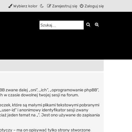
Wybierz kolor
Zarejestruj się
Zaloguj się
Szukaj
Wyszukiwanie z
phpBB zwane dalej „oni”, „ich”, „oprogramowanie phpBB”,
h w czasie dowolnej twojej sesji na forum.
steczek, które są małymi plikami tekstowymi pobranymi
user-id” i anonimowy identyfikator sesji zwany
ciaż jeden temat na „”. Jest ono używane do zapisania
otyczy – ma on opisywać tylko strony stworzone