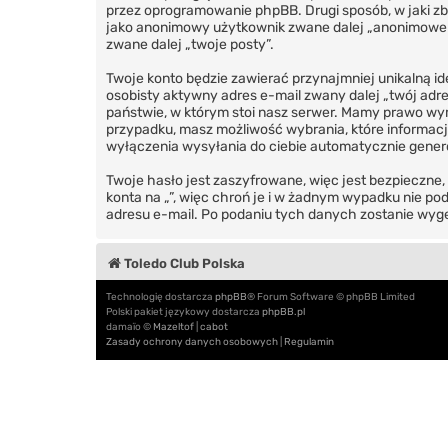
przez oprogramowanie phpBB. Drugi sposób, w jaki zbi
jako anonimowy użytkownik zwane dalej „anonimowe pos
zwane dalej „twoje posty”.
Twoje konto będzie zawierać przynajmniej unikalną i
osobisty aktywny adres e-mail zwany dalej „twój adr
państwie, w którym stoi nasz serwer. Mamy prawo wyma
przypadku, masz możliwość wybrania, które informacj
wyłączenia wysyłania do ciebie automatycznie gene
Twoje hasło jest zaszyfrowane, więc jest bezpieczne
konta na „”, więc chroń je i w żadnym wypadku nie p
adresu e-mail. Po podaniu tych danych zostanie wyge
Toledo Club Polska
Technologię dostarcza
phpBB
® Forum Software © phpBB Limited
Polski pakiet językowy dostarcza
phpBB.pl
damaïo ©
Mazeltof
|
cabot
Zasady ochrony danych osobowych
|
Regulamin