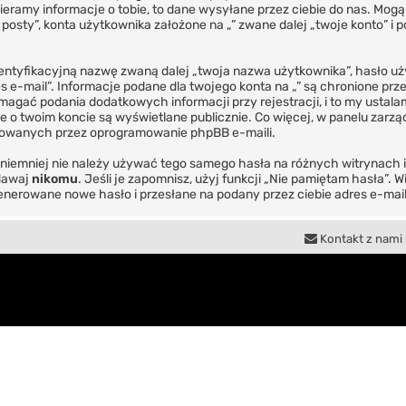
eramy informacje o tobie, to dane wysyłane przez ciebie do nas. Mogą
ty”, konta użytkownika założone na „” zwane dalej „twoje konto” i pos
dentyfikacyjną nazwę zwaną dalej „twoja nazwa użytkownika”, hasło uż
es e-mail”. Informacje podane dla twojego konta na „” są chronione
gać podania dodatkowych informacji przy rejestracji, i to my ustalam
e o twoim koncie są wyświetlane publicznie. Co więcej, w panelu zar
rowanych przez oprogramowanie phpBB e-maili.
, niemniej nie należy używać tego samego hasła na różnych witrynach 
odawaj
nikomu
. Jeśli je zapomnisz, użyj funkcji „Nie pamiętam hasła”. 
nerowane nowe hasło i przesłane na podany przez ciebie adres e-mail
Kontakt z nami