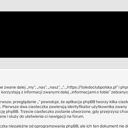
ne zwane dalej „my”, „nas”, „nasz”, „”, „https://toledoclubpolska.pl” i 
orzystają z informacji zwanymi dalej „informacjami o tobie” zebranyc
erwsze, przeglądanie „” powoduje, że aplikacja phpBB tworzy kilka cia
 Pierwsze dwa ciasteczka zawierają identyfikator użytkownika zwany „
ację phpBB. Trzecie ciasteczko zostanie utworzone, gdy przejrzysz cho
ane i służy do ułatwienia ci nawigacji na forum.
czka niezależne od oprogramowania phpBB, ale ich ten dokument nie d