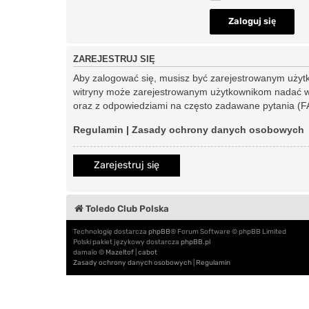
ZAREJESTRUJ SIĘ
Aby zalogować się, musisz być zarejestrowanym użytkow
witryny może zarejestrowanym użytkownikom nadać w
oraz z odpowiedziami na często zadawane pytania (FA
Regulamin
|
Zasady ochrony danych osobowych
Zarejestruj się
Toledo Club Polska
Technologię dostarcza
phpBB
® Forum Software © phpBB Limited
Polski pakiet językowy dostarcza
phpBB.pl
damaïo ©
Mazeltof
|
cabot
Zasady ochrony danych osobowych
|
Regulamin