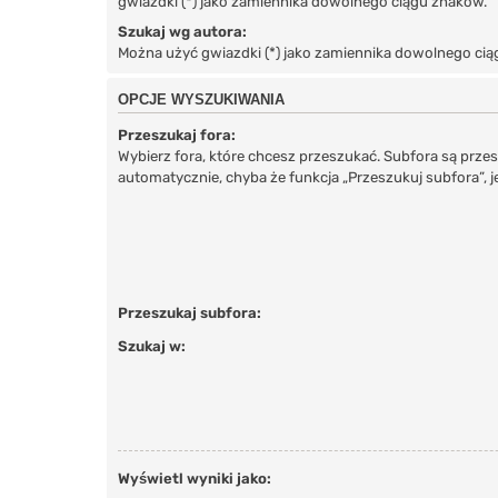
gwiazdki (*) jako zamiennika dowolnego ciągu znaków.
Szukaj wg autora:
Można użyć gwiazdki (*) jako zamiennika dowolnego ci
OPCJE WYSZUKIWANIA
Przeszukaj fora:
Wybierz fora, które chcesz przeszukać. Subfora są prz
automatycznie, chyba że funkcja „Przeszukuj subfora”, j
Przeszukaj subfora:
Szukaj w:
Wyświetl wyniki jako: