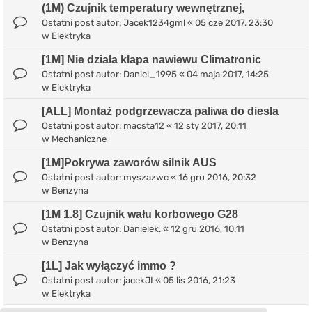
(1M) Czujnik temperatury wewnętrznej,
Ostatni post autor:
Jacek1234gml
«
05 cze 2017, 23:30
w
Elektryka
[1M] Nie działa klapa nawiewu Climatronic
Ostatni post autor:
Daniel_1995
«
04 maja 2017, 14:25
w
Elektryka
[ALL] Montaż podgrzewacza paliwa do diesla
Ostatni post autor:
macsta12
«
12 sty 2017, 20:11
w
Mechaniczne
[1M]Pokrywa zaworów silnik AUS
Ostatni post autor:
myszazwc
«
16 gru 2016, 20:32
w
Benzyna
[1M 1.8] Czujnik wału korbowego G28
Ostatni post autor:
Danielek.
«
12 gru 2016, 10:11
w
Benzyna
[1L] Jak wyłączyć immo ?
Ostatni post autor:
jacekJI
«
05 lis 2016, 21:23
w
Elektryka