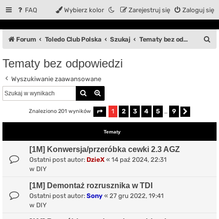
FAQ
Wybierz kolor
Zarejestruj się
Zaloguj się
S
Forum
Toledo Club Polska
Szukaj
Tematy bez odpowiedzi
z
Tematy bez odpowiedzi
u
Wyszukiwanie zaawansowane
k
Szukaj
Wyszukiwanie zaawansowane
a
j
1
2
3
4
5
9
Znaleziono 201 wyników
Strona
1
z
9
…
Następn
Tematy
[1M] Konwersja/przeróbka cewki 2.3 AGZ
Ostatni post autor:
DzieX
«
14 paź 2024, 22:31
w
DIY
[1M] Demontaż rozrusznika w TDI
Ostatni post autor:
Sony
«
27 gru 2022, 19:41
w
DIY