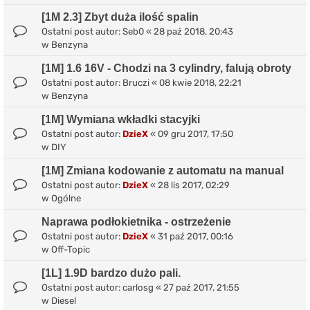
[1M 2.3] Zbyt duża ilość spalin
Ostatni post autor:
Seb0
«
28 paź 2018, 20:43
w
Benzyna
[1M] 1.6 16V - Chodzi na 3 cylindry, falują obroty
Ostatni post autor:
Bruczi
«
08 kwie 2018, 22:21
w
Benzyna
[1M] Wymiana wkładki stacyjki
Ostatni post autor:
DzieX
«
09 gru 2017, 17:50
w
DIY
[1M] Zmiana kodowanie z automatu na manual
Ostatni post autor:
DzieX
«
28 lis 2017, 02:29
w
Ogólne
Naprawa podłokietnika - ostrzeżenie
Ostatni post autor:
DzieX
«
31 paź 2017, 00:16
w
Off-Topic
[1L] 1.9D bardzo dużo pali.
Ostatni post autor:
carlosg
«
27 paź 2017, 21:55
w
Diesel