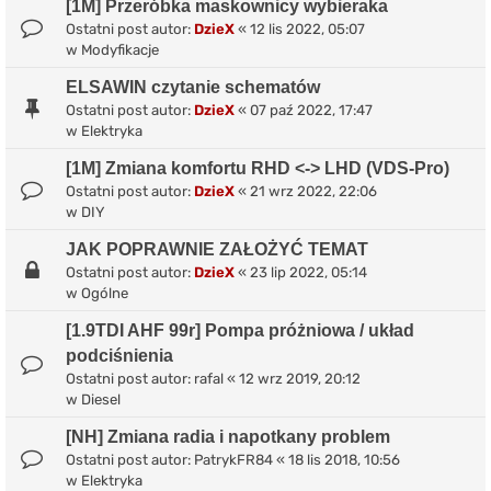
[1M] Przeróbka maskownicy wybieraka
Ostatni post autor:
DzieX
«
12 lis 2022, 05:07
w
Modyfikacje
ELSAWIN czytanie schematów
Ostatni post autor:
DzieX
«
07 paź 2022, 17:47
w
Elektryka
[1M] Zmiana komfortu RHD <-> LHD (VDS-Pro)
Ostatni post autor:
DzieX
«
21 wrz 2022, 22:06
w
DIY
JAK POPRAWNIE ZAŁOŻYĆ TEMAT
Ostatni post autor:
DzieX
«
23 lip 2022, 05:14
w
Ogólne
[1.9TDI AHF 99r] Pompa próżniowa / układ
podciśnienia
Ostatni post autor:
rafal
«
12 wrz 2019, 20:12
w
Diesel
[NH] Zmiana radia i napotkany problem
Ostatni post autor:
PatrykFR84
«
18 lis 2018, 10:56
w
Elektryka