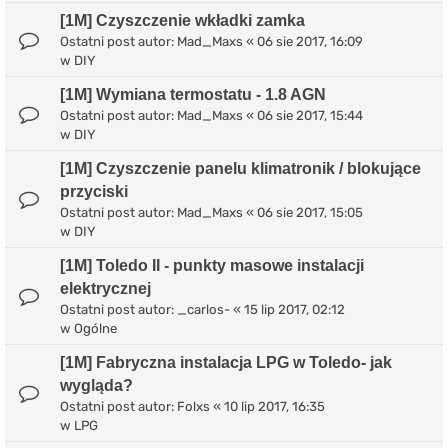
[1M] Czyszczenie wkładki zamka
Ostatni post autor:
Mad_Maxs
«
06 sie 2017, 16:09
w
DIY
[1M] Wymiana termostatu - 1.8 AGN
Ostatni post autor:
Mad_Maxs
«
06 sie 2017, 15:44
w
DIY
[1M] Czyszczenie panelu klimatronik / blokujące
przyciski
Ostatni post autor:
Mad_Maxs
«
06 sie 2017, 15:05
w
DIY
[1M] Toledo II - punkty masowe instalacji
elektrycznej
Ostatni post autor:
_carlos-
«
15 lip 2017, 02:12
w
Ogólne
[1M] Fabryczna instalacja LPG w Toledo- jak
wygląda?
Ostatni post autor:
Folxs
«
10 lip 2017, 16:35
w
LPG