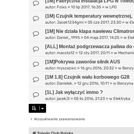
[1M] Fabryczna instalacja LPG w Toled
autor:
Folxs
»
10 lip 2017, 16:35
» w
LPG
(1M) Czujnik temperatury wewnętrznej,
autor:
Jacek1234gml
»
05 cze 2017, 23:30
» w
El
[1M] Nie działa klapa nawiewu Climatro
autor:
Daniel_1995
»
04 maja 2017, 14:25
» w
Ele
[ALL] Montaż podgrzewacza paliwa do 
autor:
macsta12
»
12 sty 2017, 20:11
» w
Mechani
[1M]Pokrywa zaworów silnik AUS
autor:
myszazwc
»
16 gru 2016, 20:32
» w
Benzy
[1M 1.8] Czujnik wału korbowego G28
autor:
Danielek.
»
12 gru 2016, 10:11
» w
Benzyna
[1L] Jak wyłączyć immo ?
autor:
jacekJI
»
05 lis 2016, 21:23
» w
Elektryka
Wyszukiwanie zaawansowane
Toledo Club Polska