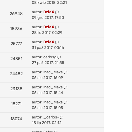
i
s
s
s
08 kwie 2018, 22:21
t
o
p
d
t
y
t
n
ł
o
O
autor:
DzieX
O
26948
a
n
i
s
s
s
09 gru 2017, 17:50
t
o
p
d
t
y
t
n
ł
o
O
autor:
DzieX
O
18936
a
n
i
s
s
s
28 lis 2017, 02:29
t
o
p
d
t
y
t
n
ł
o
O
autor:
DzieX
O
25777
a
n
i
s
s
s
31 paź 2017, 00:16
t
o
p
d
t
y
t
n
ł
o
O
autor:
carlosg
O
24851
a
n
i
s
s
s
27 paź 2017, 21:55
t
o
p
d
t
y
t
n
ł
o
O
autor:
Mad_Maxs
O
24482
a
n
i
s
s
s
06 sie 2017, 16:09
t
o
p
d
t
y
t
n
ł
o
O
autor:
Mad_Maxs
O
23138
a
n
i
s
s
s
06 sie 2017, 15:44
t
o
p
d
t
y
t
n
ł
o
O
autor:
Mad_Maxs
O
18271
a
n
i
s
s
s
06 sie 2017, 15:05
t
o
p
d
t
y
t
n
ł
o
O
autor:
_carlos-
O
18074
a
n
i
s
s
s
15 lip 2017, 02:12
t
o
p
d
t
y
t
n
ł
o
O