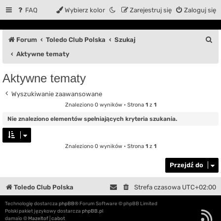
FAQ
Wybierz kolor
Zarejestruj się
Zaloguj się
S
Forum
Toledo Club Polska
Szukaj
z
Aktywne tematy
u
Aktywne tematy
k
Wyszukiwanie zaawansowane
a
Znaleziono 0 wyników • Strona
1
z
1
j
Nie znaleziono elementów spełniających kryteria szukania.
Znaleziono 0 wyników • Strona
1
z
1
Przejdź do
Toledo Club Polska
Strefa czasowa
UTC+02:00
Technologię dostarcza
phpBB
® Forum Software © phpBB Limited
Polski pakiet językowy dostarcza
phpBB.pl
damaïo ©
Mazeltof
|
cabot