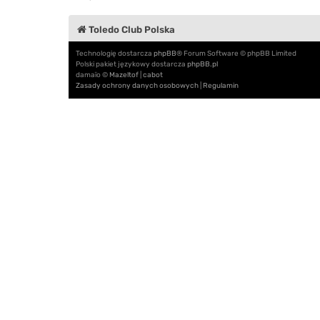
Toledo Club Polska
Technologię dostarcza
phpBB
® Forum Software © phpBB Limited
Polski pakiet językowy dostarcza
phpBB.pl
damaïo ©
Mazeltof
|
cabot
Zasady ochrony danych osobowych
|
Regulamin