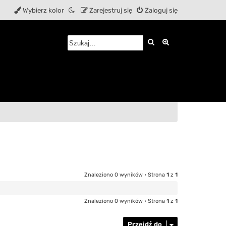
Wybierz kolor
Zarejestruj się
Zaloguj się
Szukaj
Wyszukiwanie z
Znaleziono 0 wyników • Strona
1
z
1
Znaleziono 0 wyników • Strona
1
z
1
Przejdź do