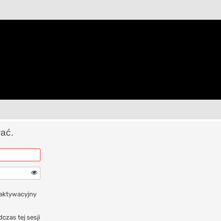
wać.
 aktywacyjny
czas tej sesji