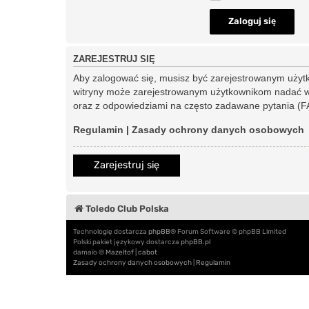
ZAREJESTRUJ SIĘ
Aby zalogować się, musisz być zarejestrowanym użytkow
witryny może zarejestrowanym użytkownikom nadać w
oraz z odpowiedziami na często zadawane pytania (FA
Regulamin
|
Zasady ochrony danych osobowych
Zarejestruj się
Toledo Club Polska
Technologię dostarcza
phpBB
® Forum Software © phpBB Limited
Polski pakiet językowy dostarcza
phpBB.pl
damaïo ©
Mazeltof
|
cabot
Zasady ochrony danych osobowych
|
Regulamin