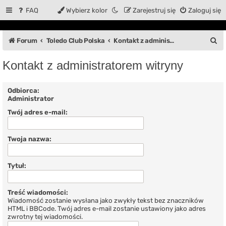
FAQ
Wybierz kolor
Zarejestruj się
Zaloguj się
S
Forum
Toledo Club Polska
Kontakt z administratorem witryny
z
Kontakt z administratorem witryny
u
k
Odbiorca:
Administrator
a
Twój adres e-mail:
j
Twoja nazwa:
Tytuł:
Treść wiadomości:
Wiadomość zostanie wysłana jako zwykły tekst bez znaczników
HTML i BBCode. Twój adres e-mail zostanie ustawiony jako adres
zwrotny tej wiadomości.