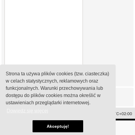
Strona ta używa plików cookies (tzw. ciasteczka)
w celach statystycznych, reklamowych oraz
funkcjonalnych. Warunki przechowywania lub
dostępu do plików cookies można określić w
ustawieniach przeglądarki internetowej.
Dowiedz się więcej
Toledo Club Polska
Strefa czasowa
UTC+02:00
Technologię dostarcza
phpBB
® Forum Software © phpBB Limited
Akceptuję!
Polski pakiet językowy dostarcza
phpBB.pl
damaïo ©
Mazeltof
|
cabot