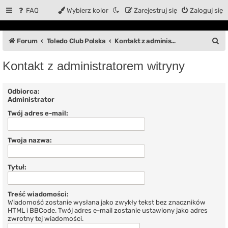
FAQ
Wybierz kolor
Zarejestruj się
Zaloguj się
S
Forum
Toledo Club Polska
Kontakt z administratorem witryny
z
Kontakt z administratorem witryny
u
k
Odbiorca:
Administrator
a
Twój adres e-mail:
j
Twoja nazwa:
Tytuł:
Treść wiadomości:
Wiadomość zostanie wysłana jako zwykły tekst bez znaczników
HTML i BBCode. Twój adres e-mail zostanie ustawiony jako adres
zwrotny tej wiadomości.