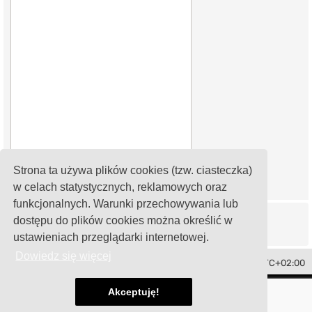
Strona ta używa plików cookies (tzw. ciasteczka)
w celach statystycznych, reklamowych oraz
funkcjonalnych. Warunki przechowywania lub
dostępu do plików cookies można określić w
ustawieniach przeglądarki internetowej.
Dowiedz się więcej
Toledo Club Polska
Strefa czasowa
UTC+02:00
Technologię dostarcza
phpBB
® Forum Software © phpBB Limited
Akceptuję!
Polski pakiet językowy dostarcza
phpBB.pl
damaïo ©
Mazeltof
|
cabot