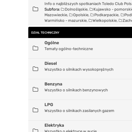
Info o najbliższych spotkaniach Toledo Club Pol
Subfora:
Dolnośląskie
,
Kujawsko - pomorski
Mazowieckie
,
Opolskie
,
Podkarpackie
,
Pod
Warmińsko - mazurskie
,
Wielkopolskie
,
Zach
DZIAŁ TECHNICZNY
Ogólne
Tematy ogólno-techniczne
Diesel
Wszystko o silnikach wysokoprężnych
Benzyna
Wszystko o silnikach benzynowych
LPG
Wszystko o silnikach zasilanych gazem
Elektryka
Wszystko o elektryce w aucie