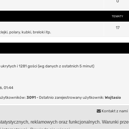
T
0
y
a
e
t
TEMATY
m
y
a
T
17
ki, polary, kubki, breloki itp.
t
e
y
m
a
t
ukrytych i 1281 gości (wg danych z ostatnich 5 minut)
y
6, 01:44
 użytkowników:
3091
• Ostatnio zarejestrowany użytkownik:
Wojtasio
Kontakt z nami
h statystycznych, reklamowych oraz funkcjonalnych. Warunki pr