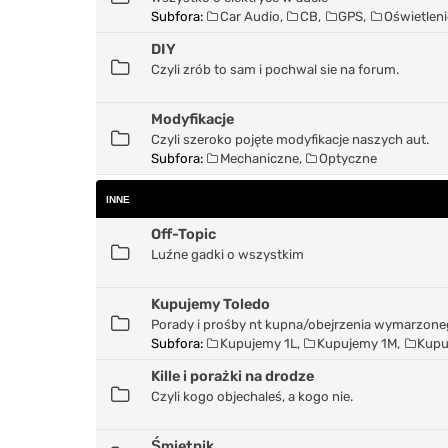
Subfora:
Car Audio
,
CB
,
GPS
,
Oświetleni
DIY
Czyli zrób to sam i pochwal sie na forum.
Modyfikacje
Czyli szeroko pojęte modyfikacje naszych aut.
Subfora:
Mechaniczne
,
Optyczne
INNE
Off-Topic
Luźne gadki o wszystkim
Kupujemy Toledo
Porady i prośby nt kupna/obejrzenia wymarzone
Subfora:
Kupujemy 1L
,
Kupujemy 1M
,
Kupu
Kille i porażki na drodze
Czyli kogo objechaleś, a kogo nie.
Śmietnik