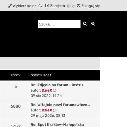
Wybierz kolor
Zarejestruj się
Zaloguj się
Szukaj
Wyszukiwanie z
POSTY
OSTATNI POST
O
Re: Zdjęcia na forum - instru…
P
5
s
W
autor:
DzieX
o
t
y
09 sie 2022, 14:24
a
ś
s
O
Re: Witajcie nowi forumowicze…
P
6880
t
w
s
W
autor:
DzieX
n
i
t
o
t
y
29 maja 2026, 08:13
i
e
a
ś
y
p
t
s
O
Re: Spot Kraków+Małopolska
P
12172
t
w