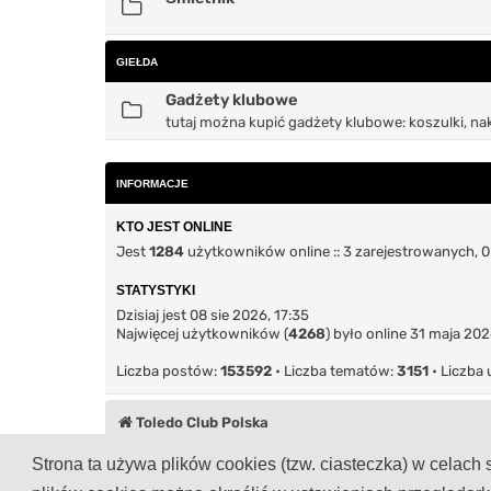
GIEŁDA
Gadżety klubowe
tutaj można kupić gadżety klubowe: koszulki, naklej
INFORMACJE
KTO JEST ONLINE
Jest
1284
użytkowników online :: 3 zarejestrowanych, 0 
STATYSTYKI
Dzisiaj jest 08 sie 2026, 17:35
Najwięcej użytkowników (
4268
) było online 31 maja 202
Liczba postów:
153592
• Liczba tematów:
3151
• Liczba
Toledo Club Polska
Technologię dostarcza
phpBB
® Forum Software © phpBB Limited
Strona ta używa plików cookies (tzw. ciasteczka) w celac
Polski pakiet językowy dostarcza
phpBB.pl