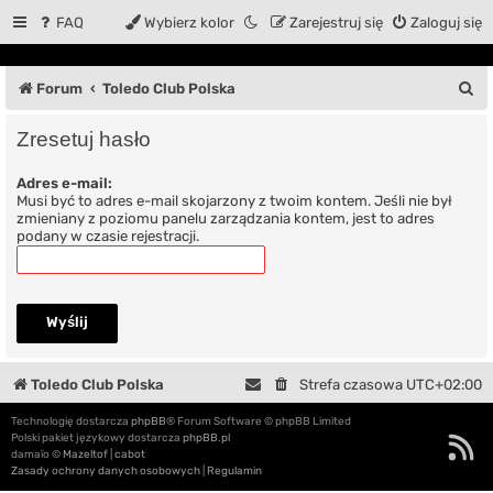
FAQ
Wybierz kolor
Zarejestruj się
Zaloguj się
S
Forum
Toledo Club Polska
z
Zresetuj hasło
u
Adres e-mail:
k
Musi być to adres e-mail skojarzony z twoim kontem. Jeśli nie był
a
zmieniany z poziomu panelu zarządzania kontem, jest to adres
podany w czasie rejestracji.
j
Toledo Club Polska
Strefa czasowa
UTC+02:00
Technologię dostarcza
phpBB
® Forum Software © phpBB Limited
Polski pakiet językowy dostarcza
phpBB.pl
damaïo ©
Mazeltof
|
cabot
Zasady ochrony danych osobowych
|
Regulamin