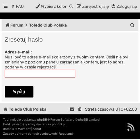
FAQ
Wybierz kolor
Zarejestruj się
Zaloguj się
S
Forum
Toledo Club Polska
z
Zresetuj hasło
u
Adres e-mail:
k
Musi być to adres e-mail skojarzony z twoim kontem. Jeśli nie był
a
zmieniany z poziomu panelu zarządzania kontem, jest to adres
podany w czasie rejestracji.
j
Toledo Club Polska
Strefa czasowa
UTC+02:00
Technologię dostarcza
phpBB
® Forum Software © phpBB Limited
Polski pakiet językowy dostarcza
phpBB.pl
damaïo ©
Mazeltof
|
cabot
Zasady ochrony danych osobowych
|
Regulamin