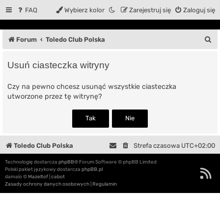
FAQ
Wybierz kolor
Zarejestruj się
Zaloguj się
S
Forum
Toledo Club Polska
z
Usuń ciasteczka witryny
u
k
Czy na pewno chcesz usunąć wszystkie ciasteczka
utworzone przez tę witrynę?
a
j
Toledo Club Polska
Strefa czasowa
UTC+02:00
Technologię dostarcza
phpBB
® Forum Software © phpBB Limited
Polski pakiet językowy dostarcza
phpBB.pl
damaïo ©
Mazeltof
|
cabot
Zasady ochrony danych osobowych
|
Regulamin