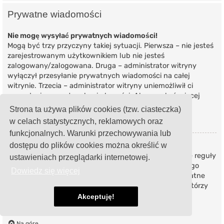
Prywatne wiadomości
Nie mogę wysyłać prywatnych wiadomości!
Mogą być trzy przyczyny takiej sytuacji. Pierwsza – nie jesteś
zarejestrowanym użytkownikiem lub nie jesteś
zalogowany/zalogowana. Druga – administrator witryny
wyłączył przesyłanie prywatnych wiadomości na całej
witrynie. Trzecia – administrator witryny uniemożliwił ci
przesyłanie prywatnych wiadomości. Aby uzyskać więcej
informacji, skontaktuj się z administratorem witryny.
Strona ta używa plików cookies (tzw. ciasteczka)
w celach statystycznych, reklamowych oraz
Na górę
funkcjonalnych. Warunki przechowywania lub
dostępu do plików cookies można określić w
Otrzymuję niechciane prywatne wiadomości!
W panelu użytkownika możesz, określając odpowiednie reguły
ustawieniach przeglądarki internetowej.
ustawić automatyczne usuwanie wiadomości od danego
Dowiedz się więcej
nadawcy. Jeżeli otrzymujesz od kogoś obraźliwe prywatne
wiadomości, poinformuj o tym moderatorów witryny, którzy
będą mogli zabronić takiemu użytkownikowi wysyłania
Akceptuję!
jakichkolwiek prywatnych wiadomości.
Na górę