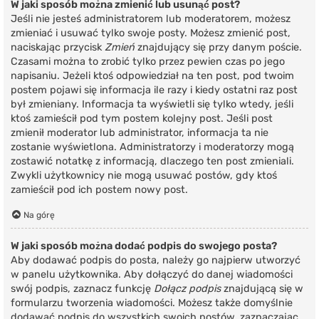
W jaki sposób można zmienić lub usunąć post?
Jeśli nie jesteś administratorem lub moderatorem, możesz
zmieniać i usuwać tylko swoje posty. Możesz zmienić post,
naciskając przycisk
Zmień
znajdujący się przy danym poście.
Czasami można to zrobić tylko przez pewien czas po jego
napisaniu. Jeżeli ktoś odpowiedział na ten post, pod twoim
postem pojawi się informacja ile razy i kiedy ostatni raz post
był zmieniany. Informacja ta wyświetli się tylko wtedy, jeśli
ktoś zamieścił pod tym postem kolejny post. Jeśli post
zmienił moderator lub administrator, informacja ta nie
zostanie wyświetlona. Administratorzy i moderatorzy mogą
zostawić notatkę z informacją, dlaczego ten post zmieniali.
Zwykli użytkownicy nie mogą usuwać postów, gdy ktoś
zamieścił pod ich postem nowy post.
Na górę
W jaki sposób można dodać podpis do swojego posta?
Aby dodawać podpis do posta, należy go najpierw utworzyć
w panelu użytkownika. Aby dołączyć do danej wiadomości
swój podpis, zaznacz funkcję
Dołącz podpis
znajdującą się w
formularzu tworzenia wiadomości. Możesz także domyślnie
dodawać podpis do wszystkich swoich postów, zaznaczając