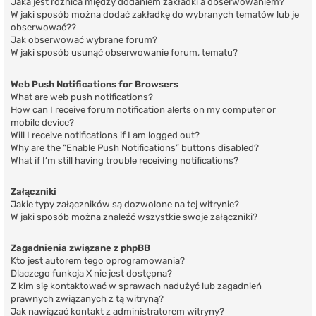
Jaka jest różnica między dodaniem zakładki a obserwowaniem?
W jaki sposób można dodać zakładkę do wybranych tematów lub je
obserwować??
Jak obserwować wybrane forum?
W jaki sposób usunąć obserwowanie forum, tematu?
Web Push Notifications for Browsers
What are web push notifications?
How can I receive forum notification alerts on my computer or
mobile device?
Will I receive notifications if I am logged out?
Why are the “Enable Push Notifications” buttons disabled?
What if I’m still having trouble receiving notifications?
Załączniki
Jakie typy załączników są dozwolone na tej witrynie?
W jaki sposób można znaleźć wszystkie swoje załączniki?
Zagadnienia związane z phpBB
Kto jest autorem tego oprogramowania?
Dlaczego funkcja X nie jest dostępna?
Z kim się kontaktować w sprawach nadużyć lub zagadnień
prawnych związanych z tą witryną?
Jak nawiązać kontakt z administratorem witryny?