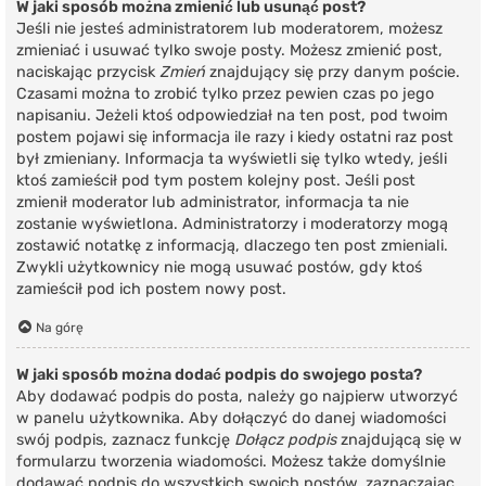
W jaki sposób można zmienić lub usunąć post?
Jeśli nie jesteś administratorem lub moderatorem, możesz
zmieniać i usuwać tylko swoje posty. Możesz zmienić post,
naciskając przycisk
Zmień
znajdujący się przy danym poście.
Czasami można to zrobić tylko przez pewien czas po jego
napisaniu. Jeżeli ktoś odpowiedział na ten post, pod twoim
postem pojawi się informacja ile razy i kiedy ostatni raz post
był zmieniany. Informacja ta wyświetli się tylko wtedy, jeśli
ktoś zamieścił pod tym postem kolejny post. Jeśli post
zmienił moderator lub administrator, informacja ta nie
zostanie wyświetlona. Administratorzy i moderatorzy mogą
zostawić notatkę z informacją, dlaczego ten post zmieniali.
Zwykli użytkownicy nie mogą usuwać postów, gdy ktoś
zamieścił pod ich postem nowy post.
Na górę
W jaki sposób można dodać podpis do swojego posta?
Aby dodawać podpis do posta, należy go najpierw utworzyć
w panelu użytkownika. Aby dołączyć do danej wiadomości
swój podpis, zaznacz funkcję
Dołącz podpis
znajdującą się w
formularzu tworzenia wiadomości. Możesz także domyślnie
dodawać podpis do wszystkich swoich postów, zaznaczając