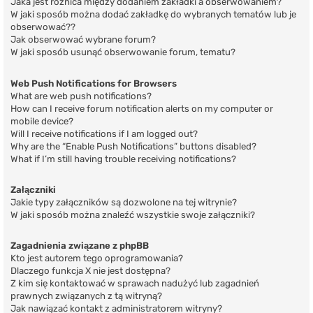
Jaka jest różnica między dodaniem zakładki a obserwowaniem?
W jaki sposób można dodać zakładkę do wybranych tematów lub je
obserwować??
Jak obserwować wybrane forum?
W jaki sposób usunąć obserwowanie forum, tematu?
Web Push Notifications for Browsers
What are web push notifications?
How can I receive forum notification alerts on my computer or
mobile device?
Will I receive notifications if I am logged out?
Why are the “Enable Push Notifications” buttons disabled?
What if I’m still having trouble receiving notifications?
Załączniki
Jakie typy załączników są dozwolone na tej witrynie?
W jaki sposób można znaleźć wszystkie swoje załączniki?
Zagadnienia związane z phpBB
Kto jest autorem tego oprogramowania?
Dlaczego funkcja X nie jest dostępna?
Z kim się kontaktować w sprawach nadużyć lub zagadnień
prawnych związanych z tą witryną?
Jak nawiązać kontakt z administratorem witryny?