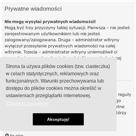
Prywatne wiadomości
Nie mogę wysyłać prywatnych wiadomości!
Mogą być trzy przyczyny takiej sytuacji. Pierwsza – nie jesteś
zarejestrowanym użytkownikiem lub nie jesteś
zalogowany/zalogowana. Druga – administrator witryny
wyłączył przesyłanie prywatnych wiadomości na całej
witrynie. Trzecia – administrator witryny uniemożliwił ci
przesyłanie prywatnych wiadomości. Aby uzyskać więcej
informacji, skontaktuj się z administratorem witryny.
Strona ta używa plików cookies (tzw. ciasteczka)
w celach statystycznych, reklamowych oraz
Na górę
funkcjonalnych. Warunki przechowywania lub
dostępu do plików cookies można określić w
Otrzymuję niechciane prywatne wiadomości!
W panelu użytkownika możesz, określając odpowiednie reguły
ustawieniach przeglądarki internetowej.
ustawić automatyczne usuwanie wiadomości od danego
Dowiedz się więcej
nadawcy. Jeżeli otrzymujesz od kogoś obraźliwe prywatne
wiadomości, poinformuj o tym moderatorów witryny, którzy
będą mogli zabronić takiemu użytkownikowi wysyłania
Akceptuję!
jakichkolwiek prywatnych wiadomości.
Na górę